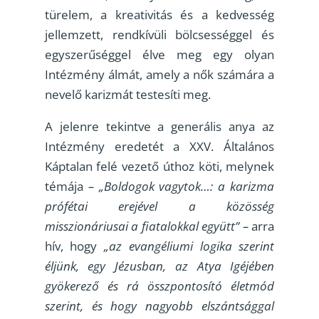
türelem, a kreativitás és a kedvesség
jellemzett, rendkívüli bölcsességgel és
egyszerűséggel élve meg egy olyan
Intézmény álmát, amely a nők számára a
nevelő karizmát testesíti meg.
A jelenre tekintve a generális anya az
Intézmény eredetét a XXV. Általános
Káptalan felé vezető úthoz köti, melynek
témája
– „Boldogok vagytok…: a karizma
prófétai erejével a közösség
misszionáriusai a fiatalokkal együtt” –
arra
hív, hogy
„az evangéliumi logika szerint
éljünk, egy Jézusban, az Atya Igéjében
gyökerező és rá összpontosító életmód
szerint, és hogy nagyobb elszántsággal