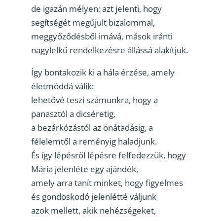
de igazán mélyen; azt jelenti, hogy
segítségét megújult bizalommal,
meggyőződésből imává, mások iránti
nagylelkű rendelkezésre állássá alakítjuk.
Így bontakozik ki a hála érzése, amely
életmóddá válik:
lehetővé teszi számunkra, hogy a
panasztól a dicséretig,
a bezárkózástól az önátadásig, a
félelemtől a reményig haladjunk.
És így lépésről lépésre felfedezzük, hogy
Mária jelenléte egy ajándék,
amely arra tanít minket, hogy figyelmes
és gondoskodó jelenlétté váljunk
azok mellett, akik nehézségeket,