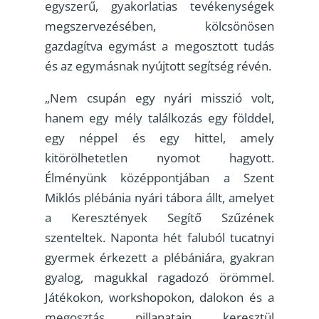
egyszerű, gyakorlatias tevékenységek
megszervezésében, kölcsönösen
gazdagítva egymást a megosztott tudás
és az egymásnak nyújtott segítség révén.
„Nem csupán egy nyári misszió volt,
hanem egy mély találkozás egy földdel,
egy néppel és egy hittel, amely
kitörölhetetlen nyomot hagyott.
Élményünk középpontjában a Szent
Miklós plébánia nyári tábora állt, amelyet
a Keresztények Segítő Szűzének
szenteltek. Naponta hét faluból tucatnyi
gyermek érkezett a plébániára, gyakran
gyalog, magukkal ragadozó örömmel.
Játékokon, workshopokon, dalokon és a
megosztás pillanatain keresztül