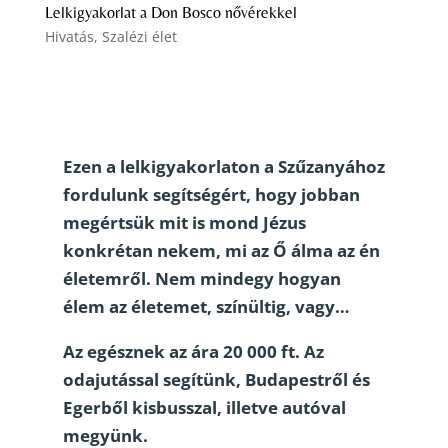
Lelkigyakorlat a Don Bosco nővérekkel
Hivatás
,
Szalézi élet
Ezen a lelkigyakorlaton a Szűzanyához
fordulunk segítségért, hogy jobban
megértsük mit is mond Jézus
konkrétan nekem, mi az Ő álma az én
életemről. Nem mindegy hogyan
élem az életemet, színültig, vagy…
Az egésznek az ára 20 000 ft. Az
odajutással segítünk, Budapestről és
Egerből kisbusszal, illetve autóval
megyünk.