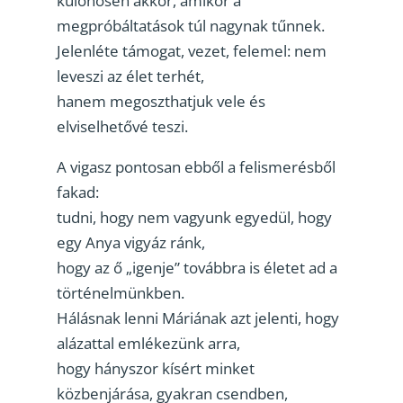
különösen akkor, amikor a
megpróbáltatások túl nagynak tűnnek.
Jelenléte támogat, vezet, felemel: nem
leveszi az élet terhét,
hanem megoszthatjuk vele és
elviselhetővé teszi.
A vigasz pontosan ebből a felismerésből
fakad:
tudni, hogy nem vagyunk egyedül, hogy
egy Anya vigyáz ránk,
hogy az ő „igenje” továbbra is életet ad a
történelmünkben.
Hálásnak lenni Máriának azt jelenti, hogy
alázattal emlékezünk arra,
hogy hányszor kísért minket
közbenjárása, gyakran csendben,