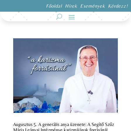
Főoldal
Hírek
Események
Kérdezz!
Augusztus 5. A generális anya üzenete: A Segítő Szűz
Mária Leányai Intézménye karizmájának forrásánál