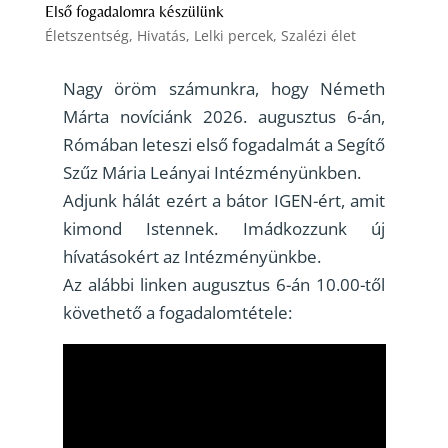
Első fogadalomra készülünk
Életszentség
,
Hivatás
,
Lelki percek
,
Szalézi élet
Nagy öröm számunkra, hogy Németh
Márta novíciánk 2026. augusztus 6-án,
Rómában leteszi első fogadalmát a Segítő
Szűz Mária Leányai Intézményünkben.
Adjunk hálát ezért a bátor IGEN-ért, amit
kimond Istennek. Imádkozzunk új
hívatásokért az Intézményünkbe.
Az alábbi linken augusztus 6-án 10.00-től
követhető a fogadalomtétele: