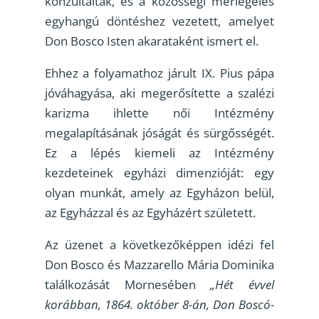
konzultáltak, és a közösségi mérlegelés
egyhangú döntéshez vezetett, amelyet
Don Bosco Isten akarataként ismert el.
Ehhez a folyamathoz járult IX. Pius pápa
jóváhagyása, aki megerősítette a szalézi
karizma ihlette női Intézmény
megalapításának jóságát és sürgősségét.
Ez a lépés kiemeli az Intézmény
kezdeteinek egyházi dimenzióját: egy
olyan munkát, amely az Egyházon belül,
az Egyházzal és az Egyházért született.
Az üzenet a következőképpen idézi fel
Don Bosco és Mazzarello Mária Dominika
találkozását Mornesében
„Hét évvel
korábban, 1864. október 8-án, Don Boscó-