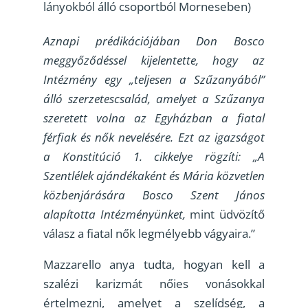
lányokból álló csoportból Morneseben)
Aznapi prédikációjában Don Bosco
meggyőződéssel kijelentette, hogy az
Intézmény egy „teljesen a Szűzanyából”
álló szerzetescsalád, amelyet a Szűzanya
szeretett volna az Egyházban a fiatal
férfiak és nők nevelésére. Ezt az igazságot
a Konstitúció 1. cikkelye rögzíti: „A
Szentlélek ajándékaként és Mária közvetlen
közbenjárására Bosco Szent János
alapította Intézményünket,
mint üdvözítő
válasz a fiatal nők legmélyebb vágyaira.”
Mazzarello anya tudta, hogyan kell a
szalézi karizmát nőies vonásokkal
értelmezni, amelyet a szelídség, a