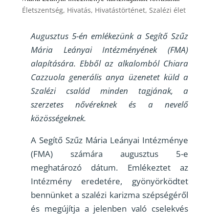
Életszentség
,
Hivatás
,
Hivatástörténet
,
Szalézi élet
Augusztus 5-én emlékezünk a Segítő Szűz
Mária Leányai Intézményének (FMA)
alapítására. Ebből az alkalomból Chiara
Cazzuola generális anya üzenetet küld a
Szalézi család minden tagjának, a
szerzetes nővéreknek és a nevelő
közösségeknek.
A Segítő Szűz Mária Leányai Intézménye
(FMA) számára augusztus 5-e
meghatározó dátum. Emlékeztet az
Intézmény eredetére, gyönyörködtet
bennünket a szalézi karizma szépségéről
és megújítja a jelenben való cselekvés