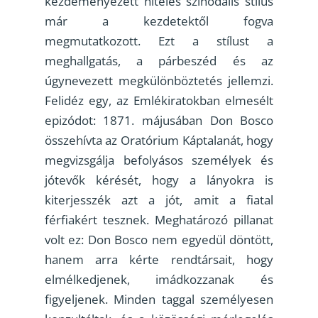
kezdeményezett hiteles szinódális stílus
már a kezdetektől fogva
megmutatkozott. Ezt a stílust a
meghallgatás, a párbeszéd és az
úgynevezett megkülönböztetés jellemzi.
Felidéz egy, az Emlékiratokban elmesélt
epizódot: 1871. májusában Don Bosco
összehívta az Oratórium Káptalanát, hogy
megvizsgálja befolyásos személyek és
jótevők kérését, hogy a lányokra is
kiterjesszék azt a jót, amit a fiatal
férfiakért tesznek. Meghatározó pillanat
volt ez: Don Bosco nem egyedül döntött,
hanem arra kérte rendtársait, hogy
elmélkedjenek, imádkozzanak és
figyeljenek. Minden taggal személyesen