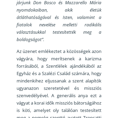
járjunk Don Bosco és Mazzarello Mária
nyomdokaiban, akik életük
átláthatóságával és Isten, valamint a
fiatalok nevelése melletti radikális
választásukkal testesítették meg a
boldogságot”.
Az üzenet emlékeztet a közösségek azon
vágyára, hogy merítsenek a karizma
forrásából, a Szentlélek ajándékából az
Egyház és a Szalézi Család számára, hogy
mindenkihez eljussanak a szent alapítók
ugyanazon szeretetével és missziós
szenvedélyével. A generális anya ezt a
vágyat a korai idők missziós bátorságához
is köti, amelyet oly találóan testesített
meg a nemrég szentté avatott Troncatti