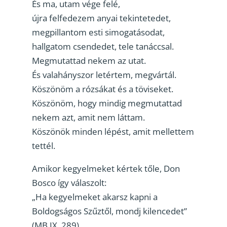
És ma, utam vége felé,
újra felfedezem anyai tekintetedet,
megpillantom esti simogatásodat,
hallgatom csendedet, tele tanáccsal.
Megmutattad nekem az utat.
És valahányszor letértem, megvártál.
Köszönöm a rózsákat és a töviseket.
Köszönöm, hogy mindig megmutattad
nekem azt, amit nem láttam.
Köszönök minden lépést, amit mellettem
tettél.
Amikor kegyelmeket kértek tőle, Don
Bosco így válaszolt:
„Ha kegyelmeket akarsz kapni a
Boldogságos Szűztől, mondj kilencedet”
(MB IX, 289).