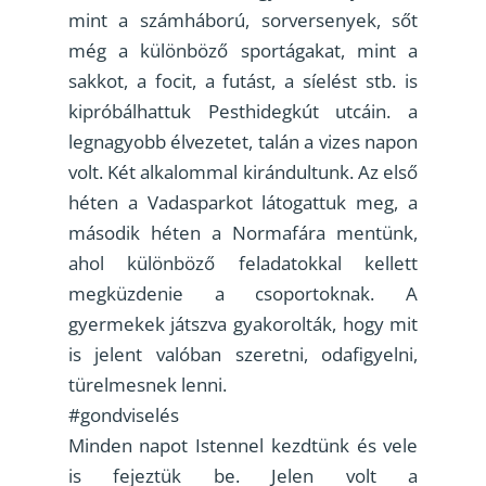
mint a számháború, sorversenyek, sőt
még a különböző sportágakat, mint a
sakkot, a focit, a futást, a síelést stb. is
kipróbálhattuk Pesthidegkút utcáin. a
legnagyobb élvezetet, talán a vizes napon
volt. Két alkalommal kirándultunk. Az első
héten a Vadasparkot látogattuk meg, a
második héten a Normafára mentünk,
ahol különböző feladatokkal kellett
megküzdenie a csoportoknak. A
gyermekek játszva gyakorolták, hogy mit
is jelent valóban szeretni, odafigyelni,
türelmesnek lenni.
#gondviselés
Minden napot Istennel kezdtünk és vele
is fejeztük be. Jelen volt a