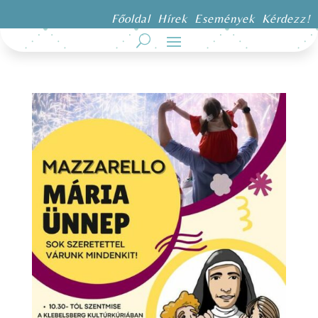
Főoldal
Hírek
Események
Kérdezz!