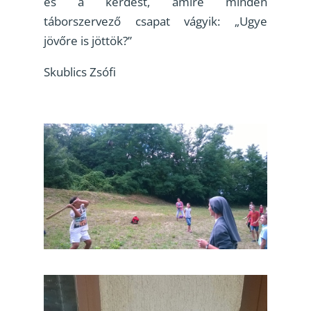
és a kérdést, amire minden
táborszervező csapat vágyik: „Ugye
jövőre is jöttök?”
Skublics Zsófi