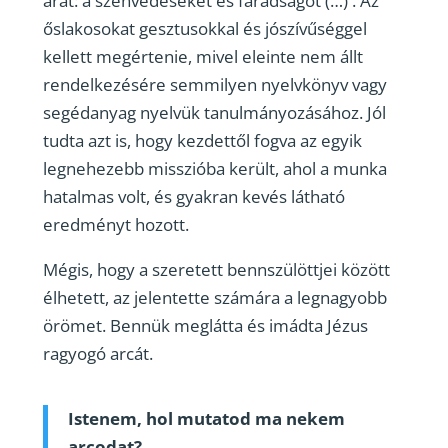
árát: a szenvedéseket és fáradságot (…) . Az
őslakosokat gesztusokkal és jószívűséggel
kellett megértenie, mivel eleinte nem állt
rendelkezésére semmilyen nyelvkönyv vagy
segédanyag nyelvük tanulmányozásához. Jól
tudta azt is, hogy kezdettől fogva az egyik
legnehezebb misszióba került, ahol a munka
hatalmas volt, és gyakran kevés látható
eredményt hozott.
Mégis, hogy a szeretett bennszülöttjei között
élhetett, az jelentette számára a legnagyobb
örömet. Bennük meglátta és imádta Jézus
ragyogó arcát.
Istenem, hol mutatod ma nekem
arcodat?