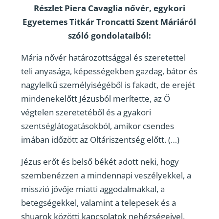
Részlet Piera Cavaglia nővér, egykori
Egyetemes Titkár Troncatti Szent Máriáról
szóló gondolataiból:
Mária nővér határozottsággal és szeretettel
teli anyasága, képességekben gazdag, bátor és
nagylelkű személyiségéből is fakadt, de erejét
mindenekelőtt Jézusból merítette, az Ő
végtelen szeretetéből és a gyakori
szentséglátogatásokból, amikor csendes
imában időzött az Oltáriszentség előtt. (…)
Jézus erőt és belső békét adott neki, hogy
szembenézzen a mindennapi veszélyekkel, a
misszió jövője miatti aggodalmakkal, a
betegségekkel, valamint a telepesek és a
shuarok közötti kapcsolatok nehézségeivel.