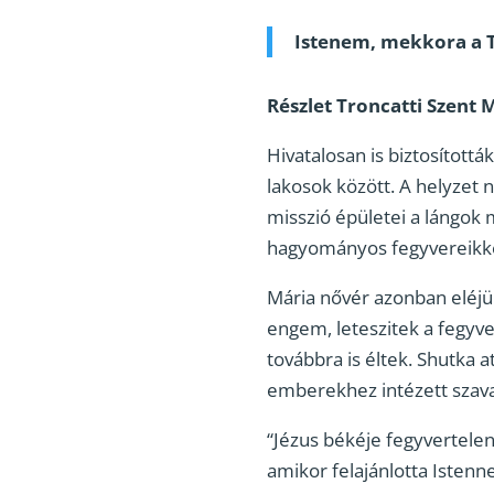
Istenem, mekkora a T
Részlet Troncatti Szent 
Hivatalosan is biztosítottá
lakosok között. A helyzet n
misszió épületei a lángok 
hagyományos fegyvereikke
Mária nővér azonban eléjük
engem, leteszitek a fegyve
továbbra is éltek. Shutka a
emberekhez intézett szavai
“Jézus békéje fegyvertelen
amikor felajánlotta Istenn