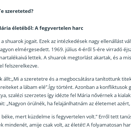
e szereteted?
Mária életéből: A fegyvertelen harc
k a shuarok jogait. Ezek az intézkedések nagy ellenállást vál
agyon elmérgesedett. 1969. július 4-éről 5-ére virradó éjs
martalékaivá lettek. A shuarok megtorlást akartak, és a mi
l felszerelkezve.
 állt:„Mi a szeretetre és a megbocsátásra tanítottunk tite
reiteket a lábam elé”.Így történt. Azonban a konfliktusok g
tya, szalézi szerzetes így idézte fel Mária nővérnek a kiala
t: „Nagyon örülnék, ha felajánlhatnám az életemet azért, 
 béke, mert küzdelme is fegyvertelen volt.” Erről tett tanú
ek mindenét, amije csak volt, az életét! A folyamatosan ha