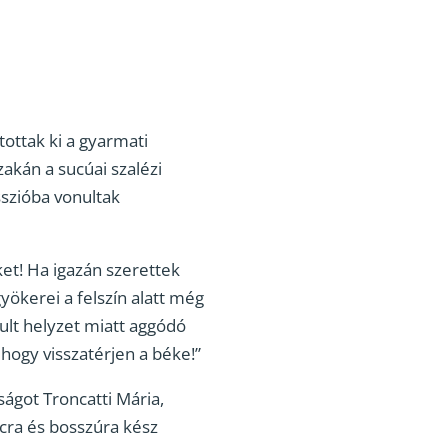
tottak ki a gyarmati
zakán a sucúai szalézi
sszióba vonultak
ket! Ha igazán szerettek
yökerei a felszín alatt még
kult helyzet miatt aggódó
hogy visszatérjen a béke!”
ságot Troncatti Mária,
rcra és bosszúra kész