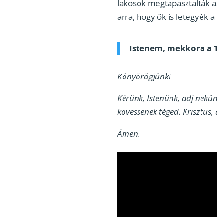
lakosok megtapasztalták azt
arra, hogy ők is letegyék 
Istenem, mekkora a T
Könyörögjünk!
Kérünk, Istenünk, adj nekü
kövessenek téged. Krisztus, 
Ámen.