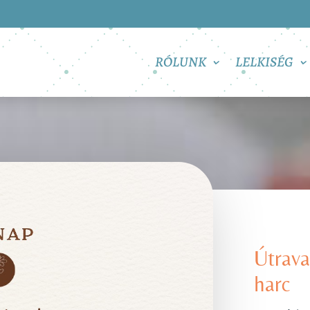
RÓLUNK
LELKISÉG
Útrava
harc