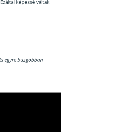
 Ezáltal képessé váltak
 és egyre buzgóbban