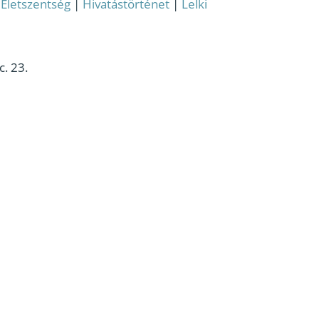
:
Életszentség
|
Hivatástörténet
|
Lelki
. 23.