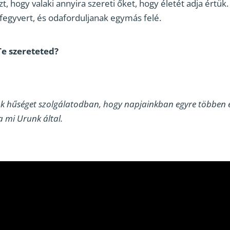
, hogy valaki annyira szereti őket, hogy életét adja értük.
a fegyvert, és odaforduljanak egymás felé.
e szereteted?
nk hűséget szolgálatodban, hogy napjainkban egyre többen
a mi Urunk által.