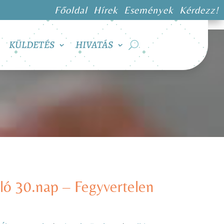
Főoldal
Hírek
Események
Kérdezz!
KÜLDETÉS
HIVATÁS
ló 30.nap – Fegyvertelen