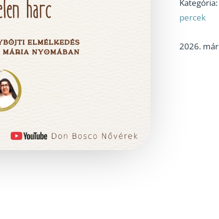
Kategória
percek
2026. márc