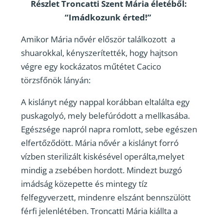
Részlet Troncatti Szent Mária életéből:
“Imádkozunk érted!”
Amikor Mária nővér először találkozott a
shuarokkal, kényszerítették, hogy hajtson
végre egy kockázatos műtétet Cacico
törzsfőnök lányán:
A kislányt négy nappal korábban eltalálta egy
puskagolyó, mely belefúródott a mellkasába.
Egészsége napról napra romlott, sebe egészen
elfertőződött. Mária nővér a kislányt forró
vízben sterilizált kiskésével operálta,melyet
mindig a zsebében hordott. Mindezt buzgó
imádság közepette és mintegy tíz
felfegyverzett, mindenre elszánt bennszülött
férfi jelenlétében. Troncatti Mária kiállta a