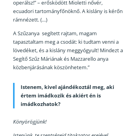
operálsz!” – erősködött Mioletti nővér,
ecuadori tartományfőnöknő. A kislány is kérőn
rámnézett. (…)
A Szűzanya segített rajtam, magam
tapasztaltam meg a csodát: ki tudtam venni a
lövedéket, és a kislány meggyógyult! Mindezt a
Segítő Szűz Máriának és Mazzarello anya
közbenjárásának köszönhetem.”
Istenem, kivel ajándékoztál meg, aki
értem imádkozik és akiért én is
imádkozhatok?
Könyörögjünk!
Istenünk, te szentségeid titokzatos erejével