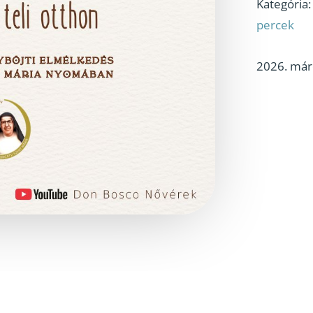
Kategória
percek
2026. márc