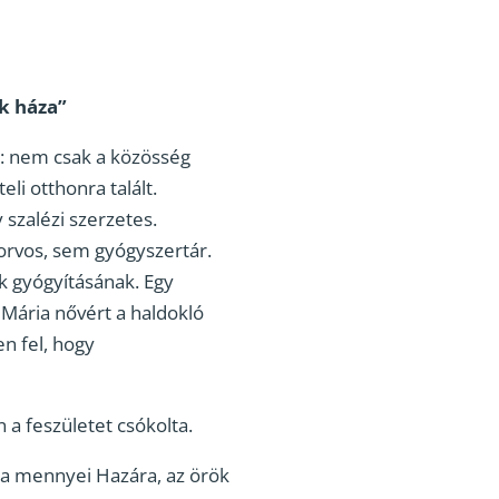
ek háza”
t: nem csak a közösség
li otthonra talált.
 szalézi szerzetes.
orvos, sem gyógyszertár.
ek gyógyításának. Egy
 Mária nővért a haldokló
n fel, hogy
a feszületet csókolta.
 a mennyei Hazára, az örök