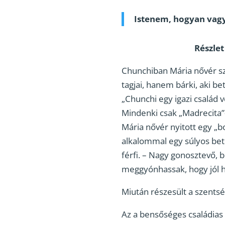
Istenem, hogyan vag
Részlet
Chunchiban Mária nővér sza
tagjai, hanem bárki, aki b
„Chunchi egy igazi család v
Mindenki csak „Madrecita”
Mária nővér nyitott egy „b
alkalommal egy súlyos bete
férfi. – Nagy gonosztevő, 
meggyónhassak, hogy jól 
Miután részesült a szentsé
Az a bensőséges családias