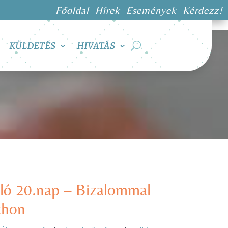
Főoldal
Hírek
Események
Kérdezz!
KÜLDETÉS
HIVATÁS
ló 20.nap – Bizalommal
tthon