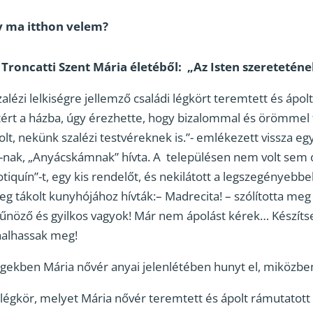
y ma itthon velem?
 Troncatti Szent Mária életéből: „Az Isten szeretetén
lézi lelkiségre jellemző családi légkört teremtett és ápol
etért a házba, úgy érezhette, hogy bizalommal és örömmel te
olt, nekünk szalézi testvéreknek is.”- emlékezett vissza egy
-nak, „Anyácskámnak” hívta. A településen nem volt sem 
otiquín”-t, egy kis rendelőt, és nekilátott a legszegényebb
g tákolt kunyhójához hívták:– Madrecita! – szólította meg
bűnöző és gyilkos vagyok! Már nem ápolást kérek… Készítse
halhassak meg!
gekben Mária nővér anyai jelenlétében hunyt el, miközben 
 légkör, melyet Mária nővér teremtett és ápolt rámutatott