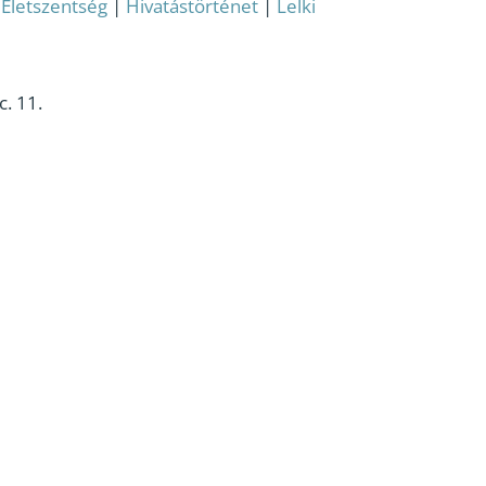
:
Életszentség
|
Hivatástörténet
|
Lelki
. 11.