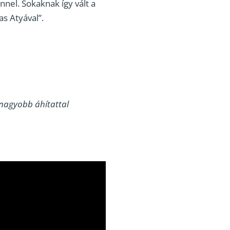
nel. Sokaknak így vált a
as Atyával”.
 nagyobb áhítattal