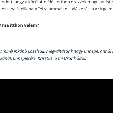
dott, hogy a körülötte élők otthon érezzék magukat Isten
s a halál pillanata “bizalommal teli találkozássá az irgalm
y ma itthon velem?
gy minél inkább közeledik megváltásunk nagy ünnepe, annál
tkának ünneplésére. Krisztus, a mi Urunk által.