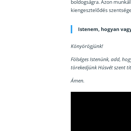
boldogságra. Azon munkálko
kiengesztelődés szentsége é
Istenem, hogyan vag
Könyörögjünk!
Fölséges Istenünk, add, ho
törekedjünk Húsvét szent ti
Ámen.