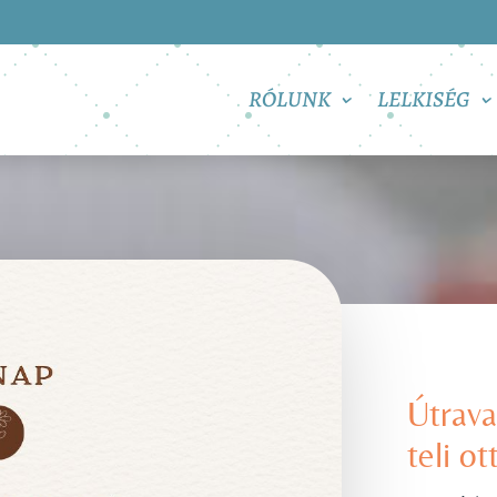
RÓLUNK
LELKISÉG
Útrava
teli o