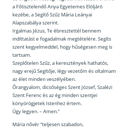
a Főtisztelendő Anya Egyetemes Elöljáró
kezébe, a Segítő Szűz Mária Leányai
Alapszabálya szerint.
Irgalmas Jézus, Te ébresztettél bennem
indíttatást e fogadalmak megtételére. Segíts
szent kegyelmeddel, hogy hűségesen meg is
tartsam.
Szeplőtelen Szűz, a keresztények hathatós,
nagy erejű Segítője, légy vezetőm és oltalmam
az élet minden veszélyében.
Őrangyalom, dicsőséges Szent József, Szalézi
Szent Ferenc és az ég minden szentjei
könyörögjetek Istenhez értem.
Úgy legyen. – Amen.”
Mária nővér “teljesen szabadon,