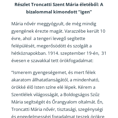
Részlet Troncatti Szent Mária életéből: A
bizalommal kimondott “igen”
Mária nővér meggyógyult, de még mindig
gyengének érezte magát. Varazzébe került 10
évre, ahol a tengeri levegő segítette
felépülését, megerősödött és szolgált a
hétköznapokban. 1914. szeptember 19-én, 31
évesen e szavakkal tett örökfogadalmat:
“Ismerem gyengeségemet, és mert félek
akaratom állhatatlanságától, a mindenható,
örökké élő Isten színe elé lépek. Kérem a
Szentlélek világosságát, a Boldogságos Szűz
Mária segítségét és Őrangyalom oltalmát. Én,
Troncatti Mária nővér, tisztasági, szegénységi
és engedelmességi fogadalmat teszek örökre