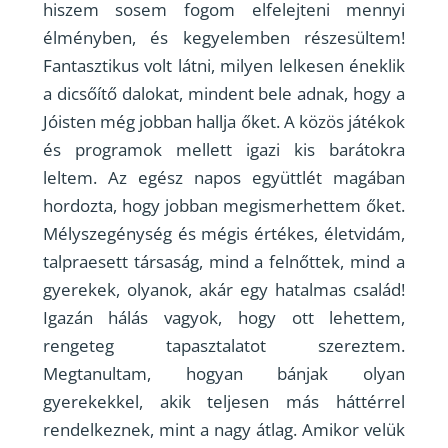
hiszem sosem fogom elfelejteni mennyi
élményben, és kegyelemben részesültem!
Fantasztikus volt látni, milyen lelkesen éneklik
a dicsőítő dalokat, mindent bele adnak, hogy a
Jóisten még jobban hallja őket. A közös játékok
és programok mellett igazi kis barátokra
leltem. Az egész napos együttlét magában
hordozta, hogy jobban megismerhettem őket.
Mélyszegénység és mégis értékes, életvidám,
talpraesett társaság, mind a felnőttek, mind a
gyerekek, olyanok, akár egy hatalmas család!
Igazán hálás vagyok, hogy ott lehettem,
rengeteg tapasztalatot szereztem.
Megtanultam, hogyan bánjak olyan
gyerekekkel, akik teljesen más háttérrel
rendelkeznek, mint a nagy átlag. Amikor velük