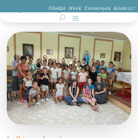
Főoldal
Hírek
Események
Kérdezz!