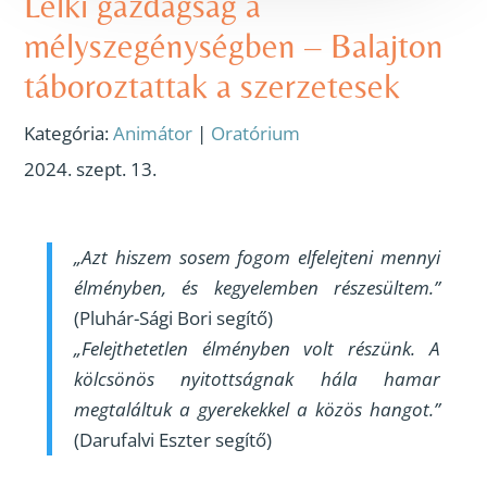
Lelki gazdagság a
mélyszegénységben – Balajton
táboroztattak a szerzetesek
Kategória:
Animátor
|
Oratórium
2024. szept. 13.
„Azt hiszem sosem fogom elfelejteni mennyi
élményben, és kegyelemben részesültem.”
(Pluhár-Sági Bori segítő)
„Felejthetetlen élményben volt részünk. A
kölcsönös nyitottságnak hála hamar
megtaláltuk a gyerekekkel a közös hangot.”
(Darufalvi Eszter segítő)