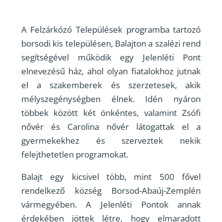
A Felzárkózó Települések programba tartozó
borsodi kis településen, Balajton a szalézi rend
segítségével működik egy Jelenléti Pont
elnevezésű ház, ahol olyan fiatalokhoz jutnak
el a szakemberek és szerzetesek, akik
mélyszegénységben élnek. Idén nyáron
többek között két önkéntes, valamint Zsófi
nővér és Carolina nővér látogattak el a
gyermekekhez és szerveztek nekik
felejthetetlen programokat.
Balajt egy kicsivel több, mint 500 fővel
rendelkező község Borsod-Abaúj-Zemplén
vármegyében. A Jelenléti Pontok annak
érdekében jöttek létre, hogy elmaradott