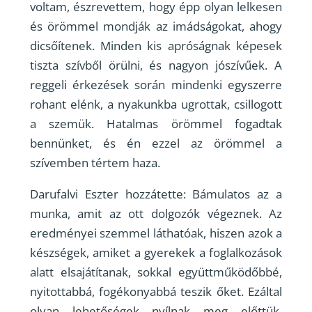
voltam, észrevettem, hogy épp olyan lelkesen
és örömmel mondják az imádságokat, ahogy
dicsőítenek. Minden kis apróságnak képesek
tiszta szívből örülni, és nagyon jószívűek. A
reggeli érkezések során mindenki egyszerre
rohant elénk, a nyakunkba ugrottak, csillogott
a szemük. Hatalmas örömmel fogadtak
bennünket, és én ezzel az örömmel a
szívemben tértem haza.
Darufalvi Eszter hozzátette: Bámulatos az a
munka, amit az ott dolgozók végeznek. Az
eredményei szemmel láthatóak, hiszen azok a
készségek, amiket a gyerekek a foglalkozások
alatt elsajátítanak, sokkal együttműködőbbé,
nyitottabbá, fogékonyabbá teszik őket. Ezáltal
olyan lehetőségek nyílnak meg előttük,