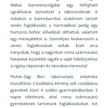
Máltai Szeretetszolgálat egy felfújható
ugrálóvárat biztosított a táborozóknak. A
másikon a kazincbarcikai oratórium tartott
zenés foglalkozást, a harmadikon pedig egy
humoros bohóc előadását láthattuk, valamint
egy mesejátékot is. Személyes kedvenceim a
zenés foglalkozások voltak. Ezek arra
irányultak, hogy a nagyrészt roma származású
fiatalokat közelebb vigyék a saját folklórjukhoz
a cigány népzenén és táncokon keresztül.
Pluhár-Sági Bori táboroztató, önkéntes
hozzáfűzte: Csodálatos élmény volt csodálatos
gyerekek közt! A szalézi gyermektáborban 3
napot töltöttünk, ahol roma származású
gyerekeknek tartottunk foglalkozásokat. Azt