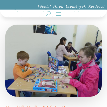
Főoldal
Hírek
Események
Kérdezz!