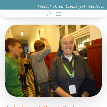
Főoldal
Hírek
Események
Kérdezz!