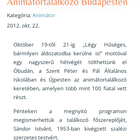
Animátortalálkozó Budapesten
Kategória:
Animátor
2012. okt. 22.
Október 19-től 21-ig „Légy Hűséges,
bármilyen áldozatodba kerülne is!” mottóval
egy nagyszerű hétvégét tölthettünk el
Óbudán, a Szent Péter és Pál Általános
Iskolában és Újpesten az animátortalálkozó
keretében, amelyen több mint 100 fiatal vett
részt.
Pénteken a megnyitó programon
megismerhettük a találkozó főszereplőjét,
Sándor Istvánt, 1953-ban kivégzett szalézi
szerzetes testvért.