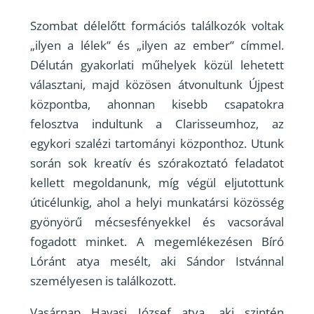
Szombat délelőtt formációs találkozók voltak
„ilyen a lélek” és „ilyen az ember” címmel.
Délután gyakorlati műhelyek közül lehetett
választani, majd közösen átvonultunk Újpest
központba, ahonnan kisebb csapatokra
felosztva indultunk a Clarisseumhoz, az
egykori szalézi tartományi központhoz. Utunk
során sok kreatív és szórakoztató feladatot
kellett megoldanunk, míg végül eljutottunk
úticélunkig, ahol a helyi munkatársi közösség
gyönyörű mécsesfényekkel és vacsorával
fogadott minket. A megemlékezésen Bíró
Lóránt atya mesélt, aki Sándor Istvánnal
személyesen is találkozott.
Vasárnap Havasi József atya, aki szintén