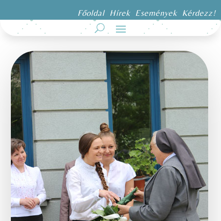
Főoldal
Hírek
Események
Kérdezz!