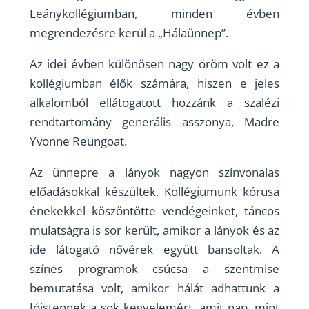
Leánykollégiumban, minden évben
megrendezésre kerül a „Hálaünnep”.
Az idei évben különösen nagy öröm volt ez a
kollégiumban élők számára, hiszen e jeles
alkalomból ellátogatott hozzánk a szalézi
rendtartomány generális asszonya, Madre
Yvonne Reungoat.
Az ünnepre a lányok nagyon színvonalas
előadásokkal készültek. Kollégiumunk kórusa
énekekkel köszöntötte vendégeinket, táncos
mulatságra is sor került, amikor a lányok és az
ide látogató nővérek együtt bansoltak. A
színes programok csúcsa a szentmise
bemutatása volt, amikor hálát adhattunk a
Jóistennek a sok kegyelemért, amit nap, mint