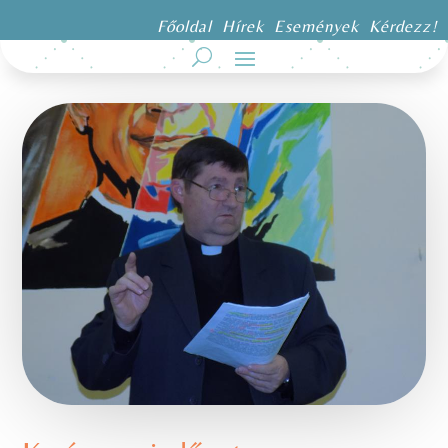
Főoldal
Hírek
Események
Kérdezz!