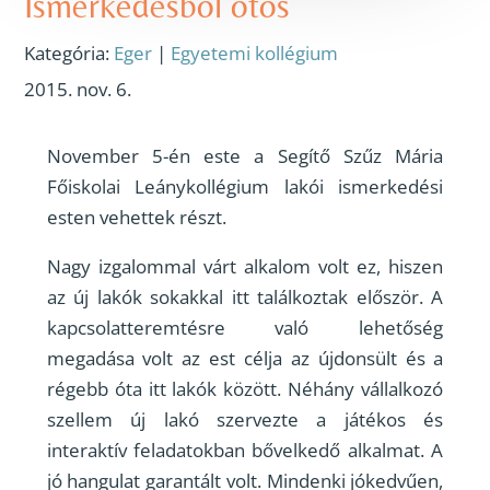
Ismerkedésből ötös
Kategória:
Eger
|
Egyetemi kollégium
2015. nov. 6.
November 5-én este a Segítő Szűz Mária
Főiskolai Leánykollégium lakói ismerkedési
esten vehettek részt.
Nagy izgalommal várt alkalom volt ez, hiszen
az új lakók sokakkal itt találkoztak először. A
kapcsolatteremtésre való lehetőség
megadása volt az est célja az újdonsült és a
régebb óta itt lakók között. Néhány vállalkozó
szellem új lakó szervezte a játékos és
interaktív feladatokban bővelkedő alkalmat. A
jó hangulat garantált volt. Mindenki jókedvűen,