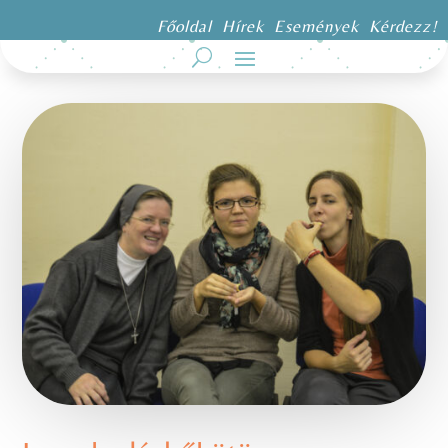
Főoldal
Hírek
Események
Kérdezz!