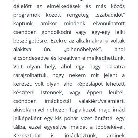
délelőtt az elmélkedések és más közös
programok között rengeteg ,,szabadidőt”
kaptunk, amikor mindenki elvonulhatott
csendben gondolkodni vagy egy-egy lelki
beszélgetésre. Ezekre az alkalmakra ki voltak
alakítva ún. ,,pihenőhelyek”, ahol
elcsöndesedve és kreatívan elmélkedhettünk.
Volt olyan hely, ahol egy nagy plakátra
rárajzolhattuk, hogy nekem mit jelent a
kereszt, volt olyan, ahol képeslapot lehetett
készíteni Istennek, vagy éppen leültél,
csöndben imádkoztál valakiért/valamiért,
akivel/amivel nehezen foglalkozol, majd imád
jelképeként egy kis pohár vizet öntöttél egy
tálba, ezzel egyesítve imáidat a többiekével.
Keresztutat is imádkoztunk, aminek