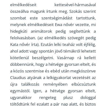
elmélkedéseit kettesével-hármasával
összeállva magunk írtunk meg. Szokás szerint
szombat este szentségimádást tartottunk,
melynek elmélkedéseit Ewa nővér vezette, mi
hidegkúti animátorok pedig segítettünk a
felolvasásban. (az elmélkedés szövegét pedig
Kata nővér írta). Ezután lelki teaház volt éjfélig,
ahol adott vagy spontán jövő témákról lehetett
kötetlenül beszélgetni. Vasárnap rá kellett
döbbennünk, hogy a hétvége gyorsan eltelt, és
a közös szentmise és ebéd után megköszönve
Claudius atyának a lelkigyakorlat vezetését az
újra találkozás reményében elbúcsúztunk
egymástól. Igen, a hétvége gyorsan eltelt,
ugyanakkor rengeteg plusz dologgal
töltődtünk fel ezalatt a pár nap alatt, és biztos