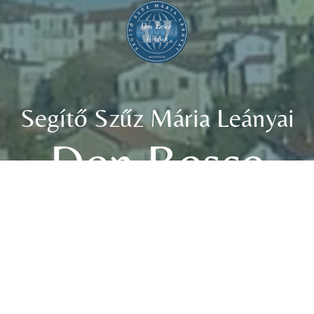
Segítő Szűz Mária Leányai
Don Bosco
Nővérek
1029 Budapest, Templom köz 1.
E-mail:
bp.dbnoverek@gmail.com