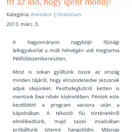
Itt az idő, hogy igent mondj!
Kategória:
Animátor
|
Oratórium
2013. márc. 3.
A hagyományos nagyböjti ifjúsági
lelkigyakorlat a múlt hétvégén volt megtartva
Péliföldszentkereszten.
Most is sokan gyűltünk össze az ország
minden tájáról, hogy elcsöndesedve Jézusnak
adjuk idejünket. Pesthidegkútról ketten is
mentünk Ewa nővér kíséretében. Péntek este
kezdődött a program vacsora után a
kápolnában. A tékozló fiú történetéről
elmélkedtünk, majd taizei imaórában
próbáltunk Istenre hangolódni. Másnap