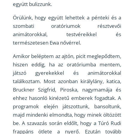
együtt bulizzunk.
Örülünk, hogy együtt lehettek a pénteki és a
szombati oratóriumok résztvevői
animátorokkal, testvéreikkel és
természetesen Ewa nővérrel.
Amikor beléptem az ajtón, picit meglepődtem,
hiszen eddig, ha az oratóriumba mentem,
játszó gyerekekkel és animátorokkal
találkoztam. Most azonban királylány, katica,
Bruckner Szigfrid, Piroska, nagymamája és
ehhez hasonló kinézetű emberek fogadtak. A
programok elején játszottunk, bansoltunk,
majd mindenki elmondta, hogy minek öltözött
be. A szavazás során eldőlt, hogy a Túró Rudi
frappáns ötlete a nyerő. Ezután tovább