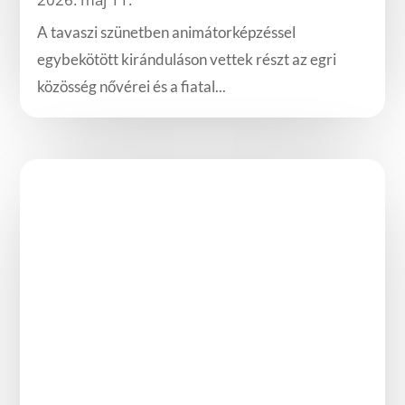
Szilvásváradon
2026. máj 11.
A tavaszi szünetben animátorképzéssel
egybekötött kiránduláson vettek részt az egri
közösség nővérei és a fiatal...