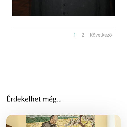
1
2
Következő
Érdekelhet még…