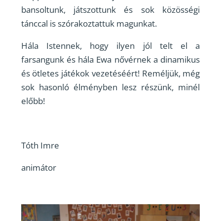
bansoltunk, játszottunk és sok közösségi
tánccal is szórakoztattuk magunkat.
Hála Istennek, hogy ilyen jól telt el a
farsangunk és hála Ewa nővérnek a dinamikus
és ötletes játékok vezetéséért! Reméljük, még
sok hasonló élményben lesz részünk, minél
előbb!
Tóth Imre
animátor