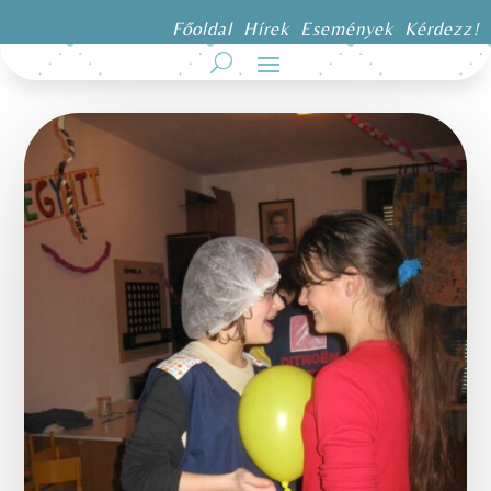
Főoldal
Hírek
Események
Kérdezz!