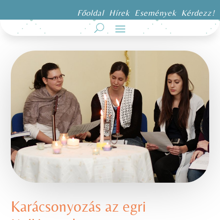
Főoldal
Hírek
Események
Kérdezz!
Karácsonyozás az egri