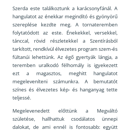
Szerda este találkoztunk a karácsonyfánál. A
hangulatot az énekkar megindító és gyönyörű
szereplése kezdte meg. A tornateremben
folytatódott az este. Énekekkel, versekkel,
tánccal, rövid részletekkel a Szentírásból
tarkított, rendkívül élvezetes program szem-és
fültanúi lehettünk. Az égő gyertyák lángja, a
teremben uralkodó félhomály is igyekezett
ezt a magasztos, meghitt hangulatot
megeleveníteni számunkra. A bemutatót
színes és élvezetes kép- és hanganyag tette
teljessé.
Megelevenedett előttünk a Megváltó
születése, hallhattuk csodálatos ünnepi
dalokat, de ami ennél is fontosabb: együtt