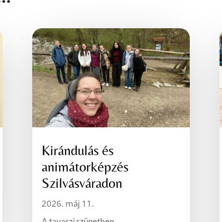
Kirándulás és
animátorképzés
Szilvásváradon
2026. máj 11.
A tavaszi szünetben