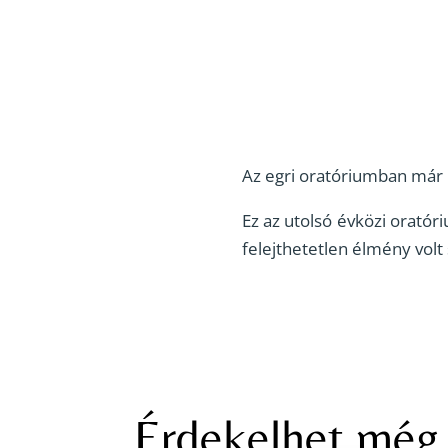
Az egri oratóriumban már
Ez az utolsó évközi orató
felejthetetlen élmény vol
Érdekelhet mé