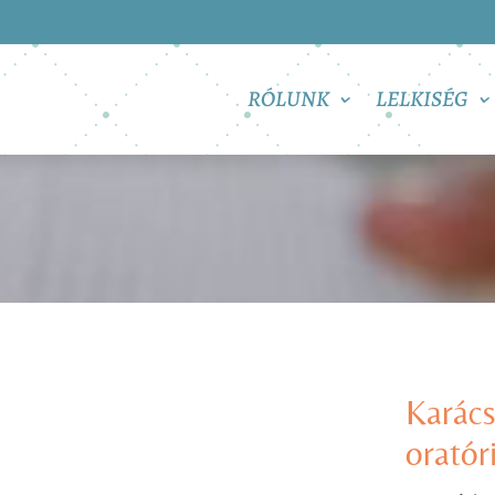
RÓLUNK
LELKISÉG
Karács
orató