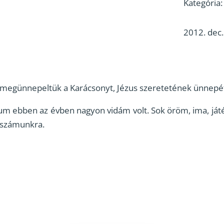
Kategória
2012. dec.
 megünnepeltük a Karácsonyt, Jézus szeretetének ünnepé
rium ebben az évben nagyon vidám volt. Sok öröm, ima, já
t számunkra.
g…