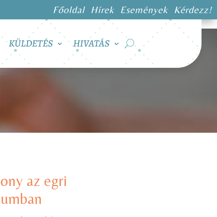
Főoldal
Hírek
Események
Kérdezz!
KÜLDETÉS
HIVATÁS
ony az egri
riumban