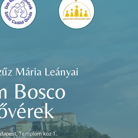
zűz Mária Leányai
n Bosco
ővérek
dapest, Templom köz 1.