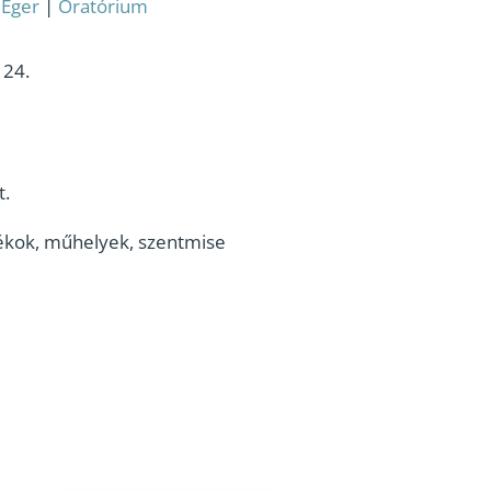
:
Eger
|
Oratórium
 24.
t.
tékok, műhelyek, szentmise