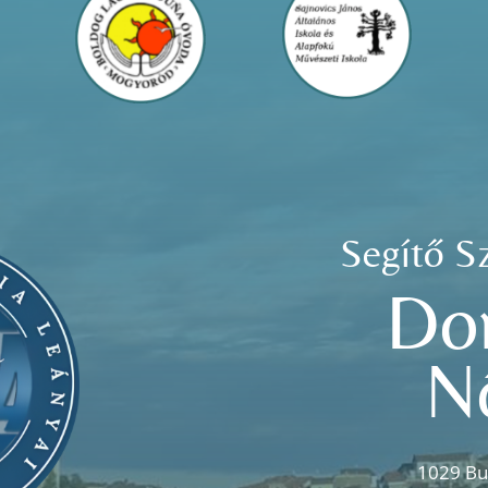
Segítő S
Do
N
1029 Bu