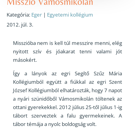
Misszió Vámosmikolán
Kategória:
Eger
|
Egyetemi kollégium
2012. júl. 3.
Misszióba nem is kell túl messzire menni, elég
nyitott szív és jóakarat tenni valami jót
másokért.
Így a lányok az egri Segítő Szűz Mária
Kollégiumból együtt a fiúkkal az egri Szent
József Kollégiumból elhatározták, hogy 7 napot
a nyári szünidőből Vámosmikolán töltenek az
ottani gyerekekkel. 2012 július 25-től július 1-ig
tábort szerveztek a falu gyermekeinek. A
tábor témája a nyolc boldogság volt.