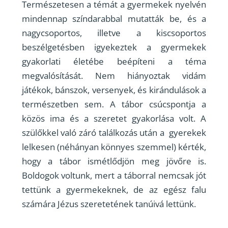
Természetesen a témát a gyermekek nyelvén
mindennap színdarabbal mutatták be, és a
nagycsoportos, illetve a kiscsoportos
beszélgetésben igyekeztek a gyermekek
gyakorlati életébe beépíteni a téma
megvalósítását. Nem hiányoztak vidám
játékok, bánszok, versenyek, és kirándulások a
természetben sem. A tábor csúcspontja a
közös ima és a szeretet gyakorlása volt. A
szülőkkel való záró találkozás után a gyerekek
lelkesen (néhányan könnyes szemmel) kérték,
hogy a tábor ismétlődjön meg jövőre is.
Boldogok voltunk, mert a táborral nemcsak jót
tettünk a gyermekeknek, de az egész falu
számára Jézus szeretetének tanúivá lettünk.