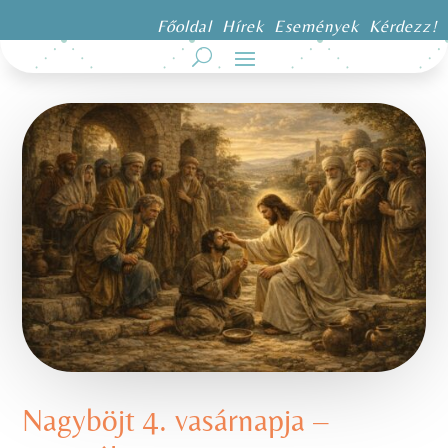
Főoldal
Hírek
Események
Kérdezz!
Nagyböjt 4. vasárnapja –