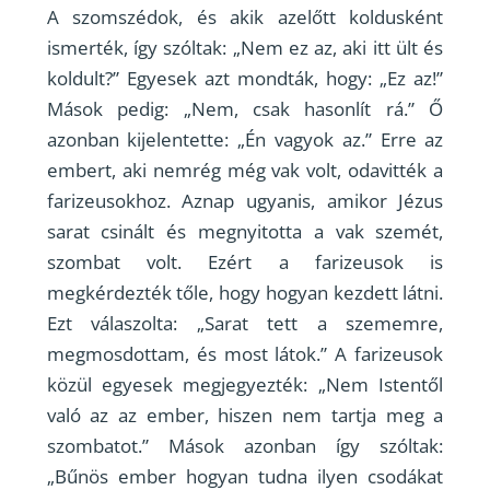
A szomszédok, és akik azelőtt koldusként
ismerték, így szóltak: „Nem ez az, aki itt ült és
koldult?” Egyesek azt mondták, hogy: „Ez az!”
Mások pedig: „Nem, csak hasonlít rá.” Ő
azonban kijelentette: „Én vagyok az.” Erre az
embert, aki nemrég még vak volt, odavitték a
farizeusokhoz. Aznap ugyanis, amikor Jézus
sarat csinált és megnyitotta a vak szemét,
szombat volt. Ezért a farizeusok is
megkérdezték tőle, hogy hogyan kezdett látni.
Ezt válaszolta: „Sarat tett a szememre,
megmosdottam, és most látok.” A farizeusok
közül egyesek megjegyezték: „Nem Istentől
való az az ember, hiszen nem tartja meg a
szombatot.” Mások azonban így szóltak:
„Bűnös ember hogyan tudna ilyen csodákat