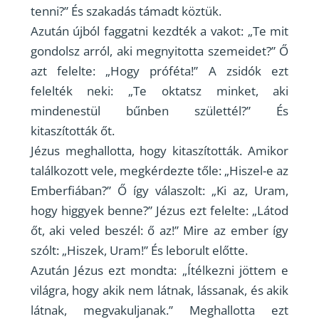
tenni?” És szakadás támadt köztük.
Azután újból faggatni kezdték a vakot: „Te mit
gondolsz arról, aki megnyitotta szemeidet?” Ő
azt felelte: „Hogy próféta!” A zsidók ezt
felelték neki: „Te oktatsz minket, aki
mindenestül bűnben születtél?” És
kitaszították őt.
Jézus meghallotta, hogy kitaszították. Amikor
találkozott vele, megkérdezte tőle: „Hiszel-e az
Emberfiában?” Ő így válaszolt: „Ki az, Uram,
hogy higgyek benne?” Jézus ezt felelte: „Látod
őt, aki veled beszél: ő az!” Mire az ember így
szólt: „Hiszek, Uram!” És leborult előtte.
Azután Jézus ezt mondta: „Ítélkezni jöttem e
világra, hogy akik nem látnak, lássanak, és akik
látnak, megvakuljanak.” Meghallotta ezt