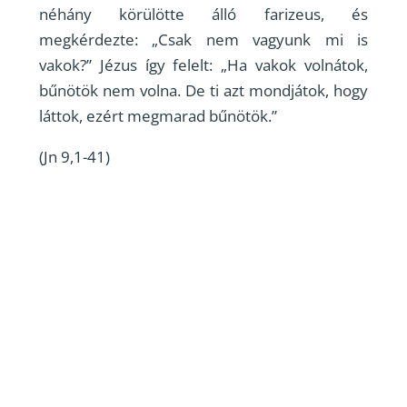
néhány körülötte álló farizeus, és
megkérdezte: „Csak nem vagyunk mi is
vakok?” Jézus így felelt: „Ha vakok volnátok,
bűnötök nem volna. De ti azt mondjátok, hogy
láttok, ezért megmarad bűnötök.”
(Jn 9,1-41)