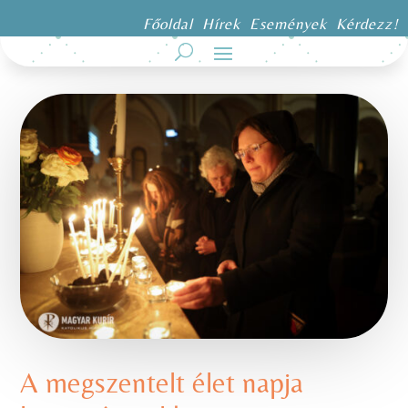
Főoldal
Hírek
Események
Kérdezz!
A megszentelt élet napja