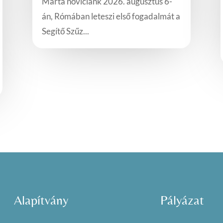
Márta novíciánk 2026. augusztus 6-
án, Rómában leteszi első fogadalmát a
Segítő Szűz...
Alapítvány
Pályázat