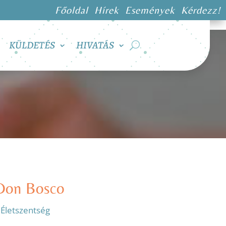
Főoldal
Hírek
Események
Kérdezz!
KÜLDETÉS
HIVATÁS
 Don Bosco
:
Életszentség