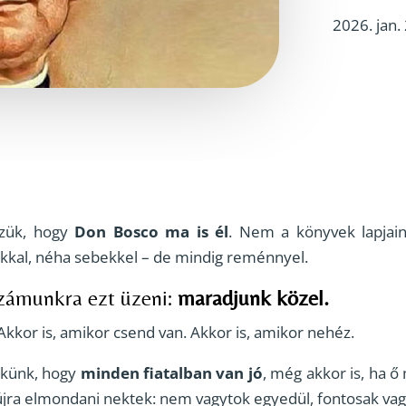
2026. jan. 
szük, hogy
Don Bosco
ma is él
. Nem a könyvek lapjain
kkal, néha sebekkel – de mindig reménnyel.
számunkra ezt üzeni:
maradjunk közel.
 Akkor is, amikor csend van. Akkor is, amikor nehéz.
ekünk, hogy
minden fiatalban van jó
, még akkor is, ha ő
újra elmondani nektek: nem vagytok egyedül, fontosak vagy