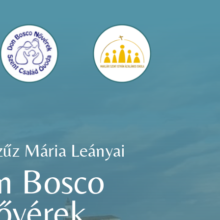
zűz Mária Leányai
n Bosco
ővérek