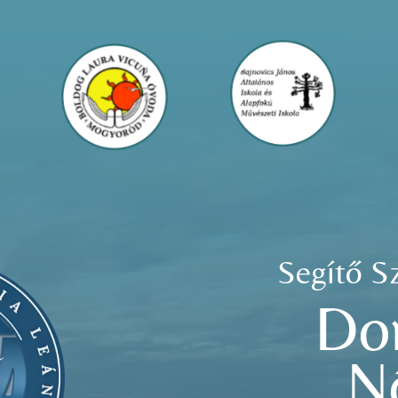
Segítő S
Do
N