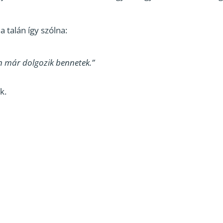
 talán így szólna:
ten már dolgozik bennetek.”
k.
g…