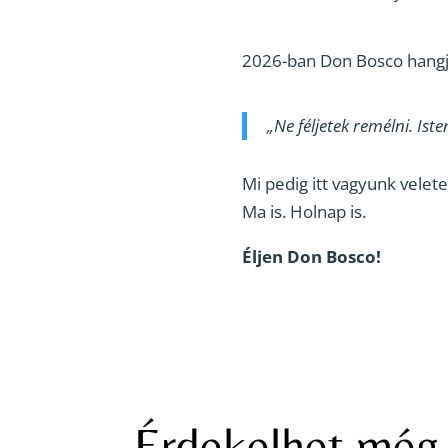
2026-ban Don Bosco hangja
„Ne féljetek remélni. Is
Mi pedig itt vagyunk velete
Ma is. Holnap is.
Éljen Don Bosco!
Érdekelhet mé