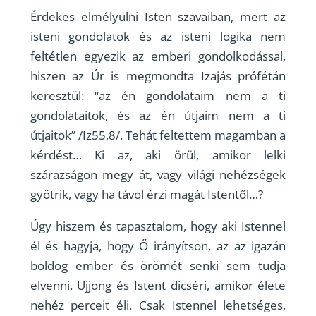
Érdekes elmélyülni Isten szavaiban, mert az
isteni gondolatok és az isteni logika nem
feltétlen egyezik az emberi gondolkodással,
hiszen az Úr is megmondta Izajás prófétán
keresztül: “az én gondolataim nem a ti
gondolataitok, és az én útjaim nem a ti
útjaitok” /Iz55,8/. Tehát feltettem magamban a
kérdést… Ki az, aki örül, amikor lelki
szárazságon megy át, vagy világi nehézségek
gyötrik, vagy ha távol érzi magát Istentől…?
Úgy hiszem és tapasztalom, hogy aki Istennel
él és hagyja, hogy Ő irányítson, az az igazán
boldog ember és örömét senki sem tudja
elvenni. Ujjong és Istent dicséri, amikor élete
nehéz perceit éli. Csak Istennel lehetséges,