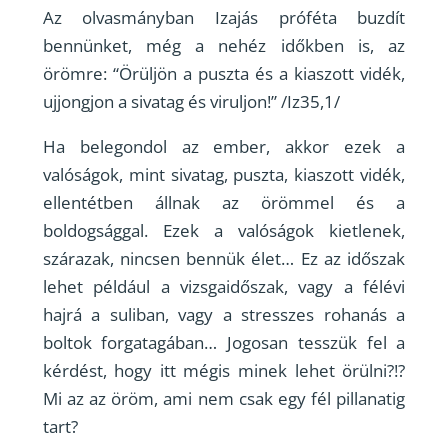
Az olvasmányban Izajás próféta buzdít
bennünket, még a nehéz időkben is, az
örömre: “Örüljön a puszta és a kiaszott vidék,
ujjongjon a sivatag és viruljon!” /Iz35,1/
Ha belegondol az ember, akkor ezek a
valóságok, mint sivatag, puszta, kiaszott vidék,
ellentétben állnak az örömmel és a
boldogsággal. Ezek a valóságok kietlenek,
szárazak, nincsen bennük élet… Ez az időszak
lehet például a vizsgaidőszak, vagy a félévi
hajrá a suliban, vagy a stresszes rohanás a
boltok forgatagában… Jogosan tesszük fel a
kérdést, hogy itt mégis minek lehet örülni?!?
Mi az az öröm, ami nem csak egy fél pillanatig
tart?