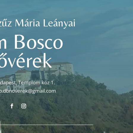
zűz Mária Leányai
n Bosco
ővérek
dapest, Templom köz 1.
p.dbnoverek@gmail.com
.