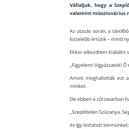
Vállaljuk, hogy a Szep
valamint misszionárius 
Az utazás során, a távolbó
közelebb értünk – mind nyu
Ekkor elkezdtem kiabálni 
„Figyelem! Vigyázzatok! Ő 
Amint meghallották ezt 
minket.
De ebben a zűrzavarban ha
„Szeplőtelen Szűzanya, Se
és így biztatott bennünket: