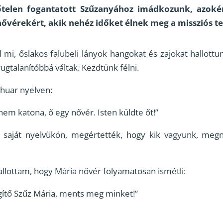
lőtelen fogantatott Szűzanyához imádkozunk, azokér
nővérekért, akik nehéz időket élnek meg a missziós 
l mi, őslakos falubeli lányok hangokat és zajokat hallot
gtalanítóbbá váltak. Kezdtünk félni.
shuar nyelven:
nem katona, ő egy nővér. Isten küldte őt!”
a saját nyelvükön, megértették, hogy kik vagyunk, meg
llottam, hogy Mária nővér folyamatosan ismétli:
gítő Szűz Mária, ments meg minket!”