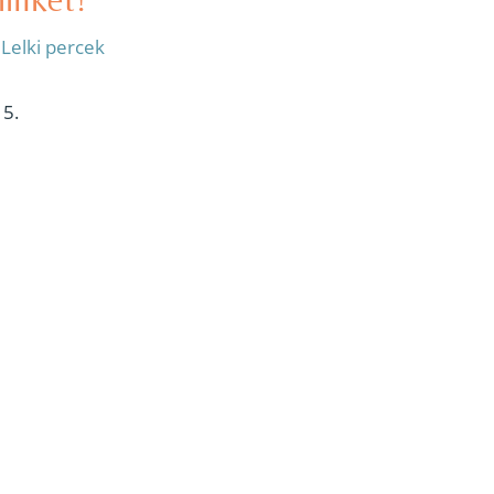
:
Lelki percek
 5.