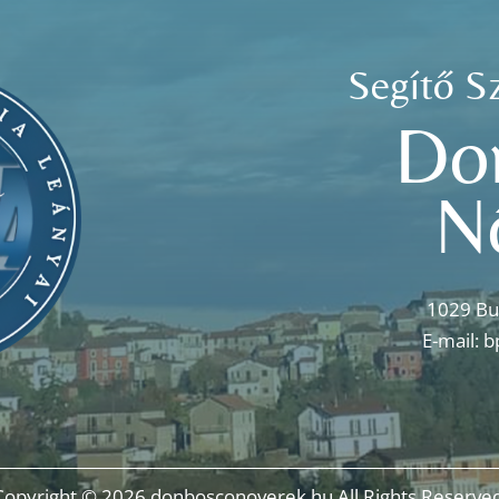
Segítő S
Do
N
1029 Bu
E-mail:
b
Copyright © 2026 donbosconoverek.hu All Rights Reserved