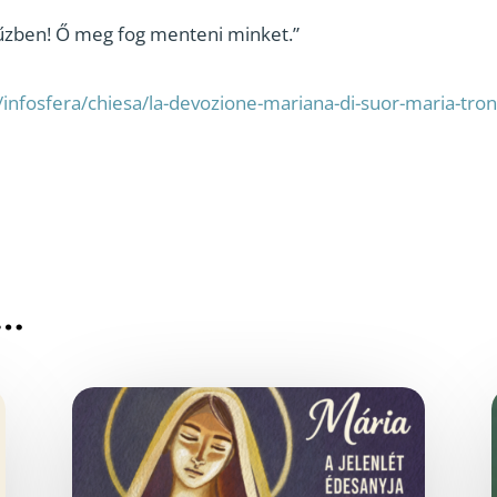
űzben! Ő meg fog menteni minket.”
infosfera/chiesa/la-devozione-mariana-di-suor-maria-tronc
g…