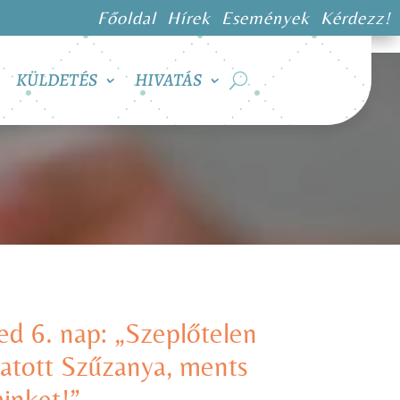
Főoldal
Hírek
Események
Kérdezz!
KÜLDETÉS
HIVATÁS
ed 6. nap: „Szeplőtelen
atott Szűzanya, ments
inket!”