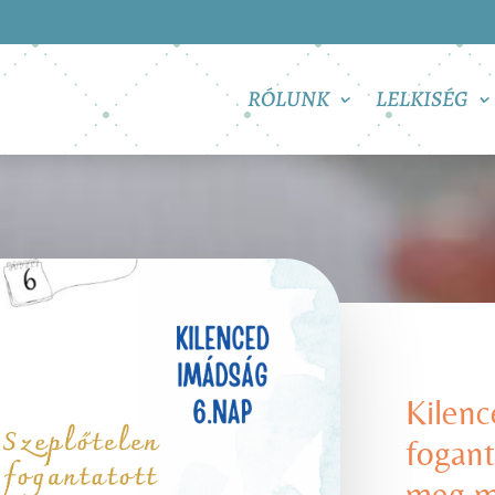
RÓLUNK
LELKISÉG
Kilenc
fogant
meg m