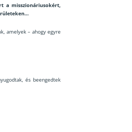
t a misszionáriusokért,
területeken…
tunk, amelyek – ahogy egyre
nyugodtak, és beengedtek