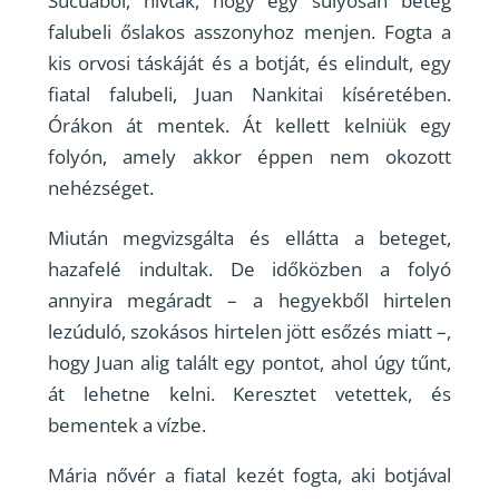
Sucúából, hívták, hogy egy súlyosan beteg
falubeli őslakos asszonyhoz menjen. Fogta a
kis orvosi táskáját és a botját, és elindult, egy
fiatal falubeli, Juan Nankitai kíséretében.
Órákon át mentek. Át kellett kelniük egy
folyón, amely akkor éppen nem okozott
nehézséget.
Miután megvizsgálta és ellátta a beteget,
hazafelé indultak. De időközben a folyó
annyira megáradt – a hegyekből hirtelen
lezúduló, szokásos hirtelen jött esőzés miatt –,
hogy Juan alig talált egy pontot, ahol úgy tűnt,
át lehetne kelni. Keresztet vetettek, és
bementek a vízbe.
Mária nővér a fiatal kezét fogta, aki botjával