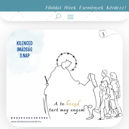
Főoldal
Hírek
Események
Kérdezz!