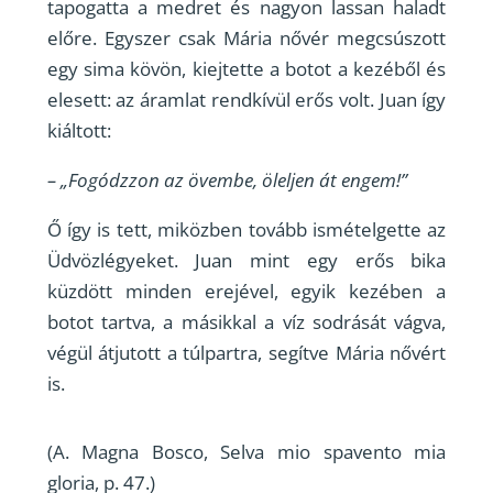
tapogatta a medret és nagyon lassan haladt
előre. Egyszer csak Mária nővér megcsúszott
egy sima kövön, kiejtette a botot a kezéből és
elesett: az áramlat rendkívül erős volt. Juan így
kiáltott:
– „Fogódzzon az övembe, öleljen át engem!”
Ő így is tett, miközben tovább ismételgette az
Üdvözlégyeket. Juan mint egy erős bika
küzdött minden erejével, egyik kezében a
botot tartva, a másikkal a víz sodrását vágva,
végül átjutott a túlpartra, segítve Mária nővért
is.
(A. Magna Bosco, Selva mio spavento mia
gloria, p. 47.)