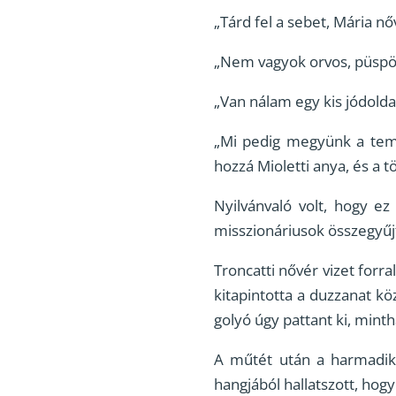
„Tárd fel a sebet, Mária n
„Nem vagyok orvos, püspök 
„Van nálam egy kis jódolda
„Mi pedig megyünk a temp
hozzá Mioletti anya, és a t
Nyilvánvaló volt, hogy e
misszionáriusok összegyű
Troncatti nővér vizet forral
kitapintotta a duzzanat kö
golyó úgy pattant ki, minth
A műtét után a harmadik 
hangjából hallatszott, hog