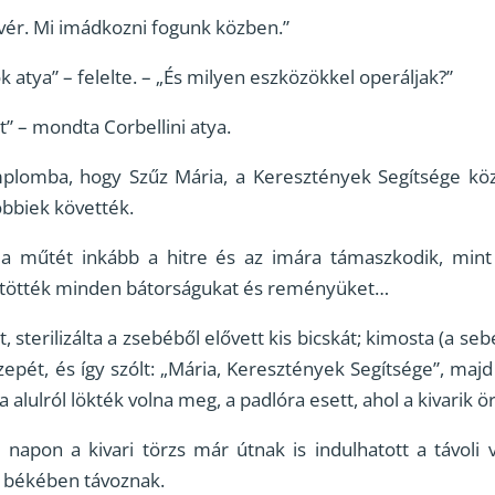
ővér. Mi imádkozni fogunk közben.”
atya” – felelte. – „És milyen eszközökkel operáljak?”
t” – mondta Corbellini atya.
lomba, hogy Szűz Mária, a Keresztények Segítsége közb
öbbiek követték.
z a műtét inkább a hitre és az imára támaszkodik, min
jtötték minden bátorságukat és reményüket…
t, sterilizálta a zsebéből elővett kis bicskát; kimosta (a sebet
zepét, és így szólt: „Mária, Keresztények Segítsége”, majd 
a alulról lökték volna meg, a padlóra esett, ahol a kivarik ö
napon a kivari törzs már útnak is indulhatott a távoli 
y békében távoznak.