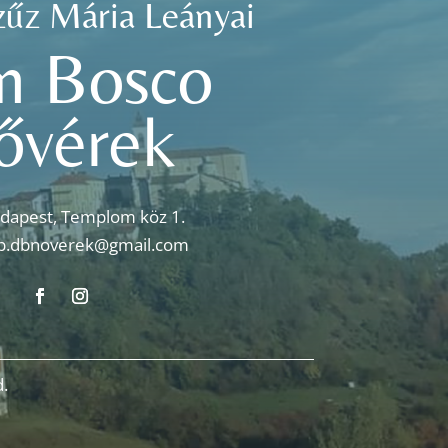
zűz Mária Leányai
n Bosco
ővérek
dapest, Templom köz 1.
p.dbnoverek@gmail.com
.