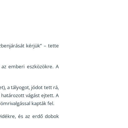
enjárását kérjük” – tette
t az emberi eszközökre. A
), a tályogot, jódot tett rá,
határozott vágást ejtett. A
römrivalgással kapták fel.
vidékre, és az erdő dobok