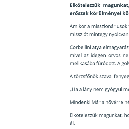
Elkötelezzük magunkat
erőszak körülményei köz
Amikor a misszionáriusok 
missziót mintegy nyolcvan 
Corbellini atya elmagyaráz
mivel az idegen orvos ne
mellkasába fúródott. A goly
A törzsfőnök szavai fenye
„Ha a lány nem gyógyul m
Mindenki Mária nővérre né
Elkötelezzük magunkat, h
él.