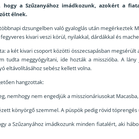
, hogy a Szűzanyához imádkozunk, azokért a fiata
ött élnek.
többnapi dzsungelben való gyaloglás után megérkeztek Me
fegyveres kivari veszi körül, nyilakkal, dárdákkal és mache
ta: a két kivari csoport közötti összecsapásban megsérült a
m tudta meggyógyítani, ide hozták a misszióba. A lány j
ó eltávolításához sebész kellett volna.
getően hangzottak:
eg, nemhogy nem engedjük a misszionáriusokat Macasba
zett könyörgő szemmel. A püspök pedig rövid töprengés ut
ogy a Szűzanyához imádkozunk minden fiatalért, aki hábo