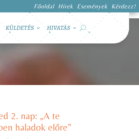
Főoldal
Hírek
Események
Kérdezz!
KÜLDETÉS
HIVATÁS
ed 2. nap: „A te
ben haladok előre”