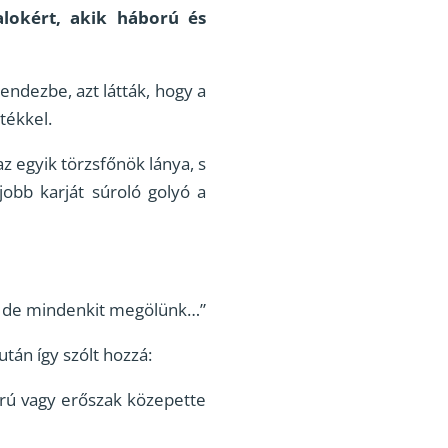
lokért, akik háború és
ndezbe, azt látták, hogy a
tékkel.
z egyik törzsfőnök lánya, s
obb karját súroló golyó a
, de mindenkit megölünk…”
án így szólt hozzá:
rú vagy erőszak közepette