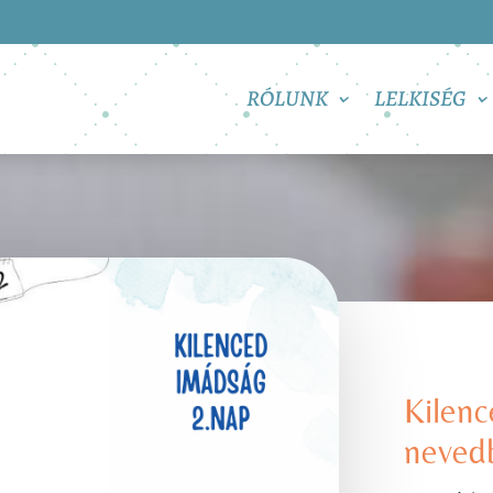
RÓLUNK
LELKISÉG
Kilenc
neved