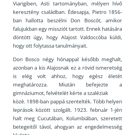
Viarigiben, Asti tartományban, mélyen hívő
keresztény családban. Édesapja, Pietro 1856-
ban hallotta beszélni Don Boscót, amikor
falujukban egy missziót tartott. Ennek hatására
döntött úgy, hogy Alajost Valdoccóba küldi,
hogy ott folytassa tanulmányait.
Don Bosco négy hónappal később meghalt,
azonban a kis Alajosnak ez a rövid ismeretség
is elég volt ahhoz, hogy egész életét
meghatározza. Miután befejezte a
gimnáziumot, felvételét kérte a szaléziak
közé. 1898-ban pappá szentelték. Több helyen
leprások között szolgált. 1923. február 1-jén
halt meg Cucutában, Kolumbiában, szeretett
betegeitől távol, ahogyan az engedelmesség