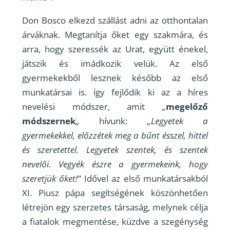
Don Bosco elkezd szállást adni az otthontalan
árváknak. Megtanítja őket egy szakmára, és
arra, hogy szeressék az Urat, együtt énekel,
játszik és imádkozik velük. Az első
gyermekekből lesznek később az első
munkatársai is. így fejlődik ki az a híres
nevelési módszer, amit
„
megelőző
módszernek
„
hívunk:
„Legyetek a
gyermekekkel, előzzétek meg a bűnt ésszel, hittel
és szeretettel. Legyetek szentek, és szentek
nevelői. Vegyék észre a gyermekeink, hogy
szeretjük őket!”
Idővel az első munkatársakból
XI. Piusz pápa segítségének köszönhetően
létrejön egy szerzetes társaság, melynek célja
a fiatalok megmentése, küzdve a szegénység