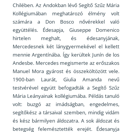
Chilében. Az Andokban lévő Segítő Szűz Mária
Kollégiumában meghatározó élmény volt
számára a Don Bosco nővérekkel való
együttélés. Édesapja, Giuseppe Domenico
hirtelen meghalt, és édesanyjának,
Mercedesnek két lánygyermekével el kellett
mennie Argentínába. Így kerültek Junín de los
Andesbe. Mercedes megismerte az erőszakos
Manuel Mora gyárost és összeköltözött vele.
1900-ban Laurát, Giulia Amanda nevű
testvérével együtt befogadták a Segítő Szűz
Mária Leányainak kollégiumába. Példás tanuló
volt: buzgó az imádságban, engedelmes,
segítőkész a társaival szemben, mindig vidám
és kész bármilyen áldozatra. A sok áldozat és
betegség felemésztették erejét. Édesanyja