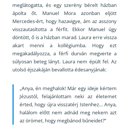
meglátogatta, és egy szerény bérelt házban
ápolta őt. Manuel Mora azonban eljött
Mercedes-ért, hogy hazavigye, ám az asszony
visszautasította a férfit. Ekkor Manuel úgy
döntött, ő is a házban marad. Laura erre vissza
akart menni a kollégiumba. Hogy ezt
megakadályozza, a férfi durván megverte a
súlyosan beteg lányt. Laura nem épült fel. Az
utolsó éjszakáján bevallotta édesanyjának:
„Anya, én meghalok! Már egy ideje kértem
Jézustól, felajánlottam neki az életemet
érted, hogy újra visszatérj Istenhez… Anya,
halálom előtt nem adnád meg nekem azt
az örömet, hogy megbánod bűneidet?”