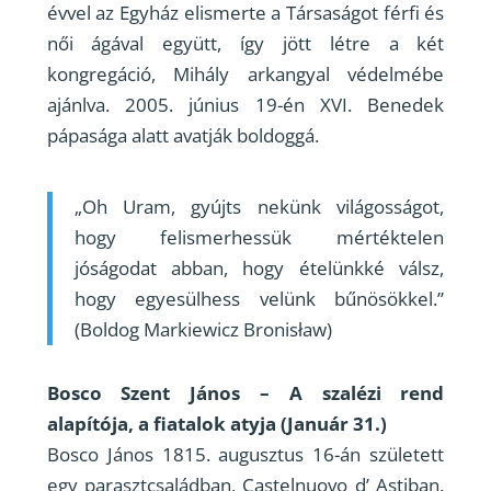
évvel az Egyház elismerte a Társaságot férfi és
női ágával együtt, így jött létre a két
kongregáció, Mihály arkangyal védelmébe
ajánlva. 2005. június 19-én XVI. Benedek
pápasága alatt avatják boldoggá.
„Oh Uram, gyújts nekünk világosságot,
hogy felismerhessük mértéktelen
jóságodat abban, hogy ételünkké válsz,
hogy egyesülhess velünk bűnösökkel.”
(Boldog Markiewicz Bronisław)
Bosco Szent János – A szalézi rend
alapítója, a fiatalok atyja (Január 31.)
Bosco János 1815. augusztus 16-án született
egy parasztcsaládban, Castelnuovo d’ Astiban.