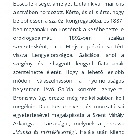
Bosco lelkisége, amelyet tudtán kívül, már ő is
a szívében hordozott. Kérte, és el is érte, hogy
beléphessen a szalézi kongregációba, és 1887-
ben magának Don Boscónak a kezébe tette le
örökfogadalmát. 1892-ben szalézi
szerzetesként, mint Miejsce plébánosa tért
vissza Lengyelországba, Galíciába, ahol a
szegény és elhagyott lengyel fiataloknak
szentelhette életét. Hogy a lehető legjobb
módon válaszolhasson a nyomorúságos
helyzetben lévő Galícia konkrét igényeire,
Bronisław úgy érezte, még radikálisabban kell
megélnie Don Bosco elveit, és munkatársai
egyetértésével megalapította a Szent Mihály
Arkangyal Társaságot, melynek a jelszava:
„Munka és mértékletesség”
. Halála után kilenc