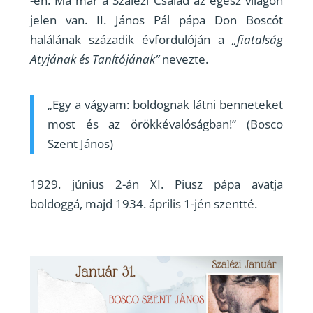
-én. Ma már a Szalézi Család az egész világon
jelen van. II. János Pál pápa Don Boscót
halálának századik évfordulóján a
„fiatalság
Atyjának és Tanítójának”
nevezte.
„Egy a vágyam: boldognak látni benneteket
most és az örökkévalóságban!” (Bosco
Szent János)
1929. június 2-án XI. Piusz pápa avatja
boldoggá, majd 1934. április 1-jén szentté.