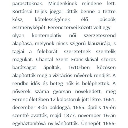
parasztoknak. Mindenkinek mindene lett.
Kortársai teljes joggal látták benne a tettre
kész, kötelességének élő püspök
eszményképét. Ferenc tervei között volt egy
olyan kontemplatív női szerzetesrend
alapítása, melynek nincs szigorú klauzúrája, s
tagjai a felebaráti szeretetnek szentelik
magukat. Chantal Szent Franciskával szoros
barátságot ápoltak, 1610-ben közösen
alapították meg a vizitációs nővérek rendjét. A
rendbe idős és beteg nők is beléphettek. A
nővérek száma gyorsan növekedett, még
Ferenc életében 12 kolostoruk jött létre. 1661.
december 8-án boldoggá, 1665. április 19-én
szentté avatták, majd 1877. november 16-án
egyháztanítóvá nyilvánították. Ünnepét 1666-