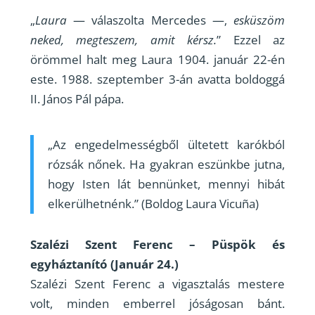
„
Laura
— válaszolta Mercedes —‚
esküszöm
neked, megteszem, amit kérsz.
” Ezzel az
örömmel halt meg Laura 1904. január 22-én
este. 1988. szeptember 3-án avatta boldoggá
II. János Pál pápa.
„Az engedelmességből ültetett karókból
rózsák nőnek. Ha gyakran eszünkbe jutna,
hogy Isten lát bennünket, mennyi hibát
elkerülhetnénk.” (Boldog Laura Vicuña)
Szalézi Szent Ferenc – Püspök és
egyháztanító (Január 24.)
Szalézi Szent Ferenc a vigasztalás mestere
volt, minden emberrel jóságosan bánt.