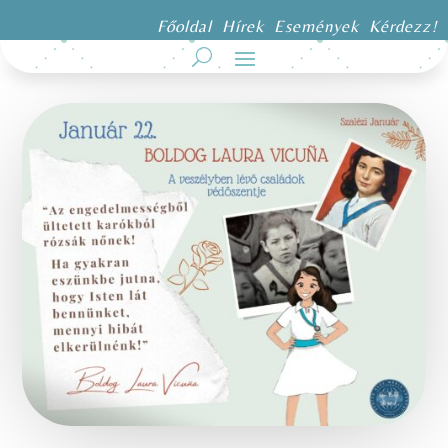
Főoldal
Hírek
Események
Kérdezz!