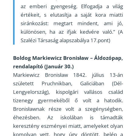
az emberi gyengeség. Elfogadja a világ
értékeit, s elutasítja a saját kora miatti
siránkozást: megtart mindent, ami jó,
különösen, ha az ifjak kedvére való.” (A
Szalézi Társaság alapszabálya 17.pont)
Boldog Markiewicz Bronisław – Áldozópap,
rendalapító (Január 30.)
Markiewicz Bronisław 1842. július 13-án
született Pruchnikban, Galiciában (Dél-
Lengyelország), kispolgári vallásos család
tizenegy gyermekéből ő volt a hatodik.
Bronisławnak része volt a szegénységben,
éhezésben. Az iskolában is támadták
keresztény eszményei miatt, amelyeket olyan
komolyan vett, hogy úgy döntött, belép a