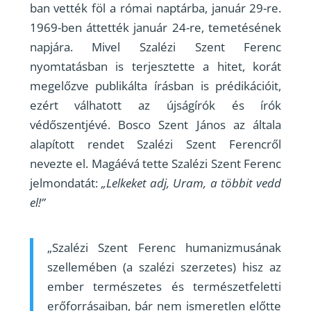
ban vették föl a római naptárba, január 29-re.
1969-ben áttették január 24-re, temetésének
napjára. Mivel Szalézi Szent Ferenc
nyomtatásban is terjesztette a hitet, korát
megelőzve publikálta írásban is prédikációit,
ezért válhatott az újságírók és írók
védőszentjévé. Bosco Szent János az általa
alapított rendet Szalézi Szent Ferencről
nevezte el. Magáévá tette Szalézi Szent Ferenc
jelmondatát:
„Lelkeket adj, Uram, a többit vedd
el!”
„Szalézi Szent Ferenc humanizmusának
szellemében (a szalézi szerzetes) hisz az
ember természetes és természetfeletti
erőforrásaiban, bár nem ismeretlen előtte