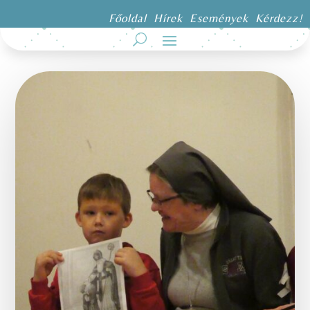
Főoldal
Hírek
Események
Kérdezz!