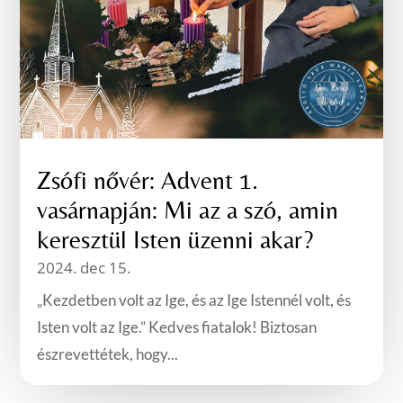
Zsófi nővér: Advent 1.
vasárnapján: Mi az a szó, amin
keresztül Isten üzenni akar?
2024. dec 15.
„Kezdetben volt az Ige, és az Ige Istennél volt, és
Isten volt az Ige.” Kedves fiatalok! Biztosan
észrevettétek, hogy...