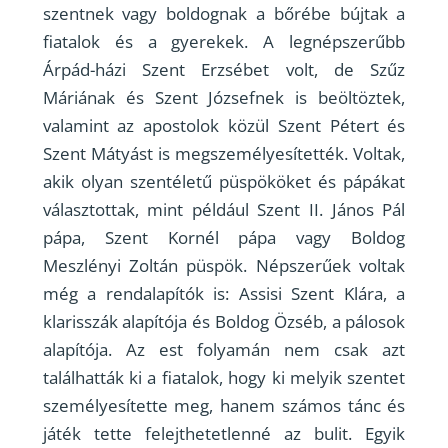
szentnek vagy boldognak a bőrébe bújtak a
fiatalok és a gyerekek. A legnépszerűbb
Árpád-házi Szent Erzsébet volt, de Szűz
Máriának és Szent Józsefnek is beöltöztek,
valamint az apostolok közül Szent Pétert és
Szent Mátyást is megszemélyesítették. Voltak,
akik olyan szentéletű püspököket és pápákat
választottak, mint például Szent II. János Pál
pápa, Szent Kornél pápa vagy Boldog
Meszlényi Zoltán püspök. Népszerűek voltak
még a rendalapítók is: Assisi Szent Klára, a
klarisszák alapítója és Boldog Özséb, a pálosok
alapítója. Az est folyamán nem csak azt
találhatták ki a fiatalok, hogy ki melyik szentet
személyesítette meg, hanem számos tánc és
játék tette felejthetetlenné az bulit. Egyik