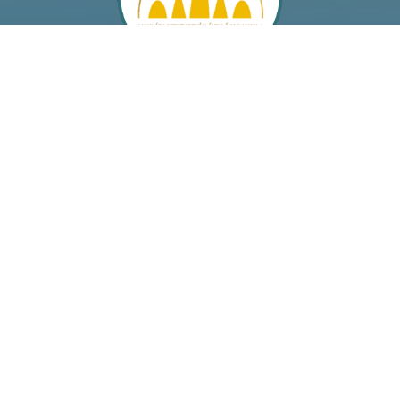
Segítő Szűz Mária Leányai
Don Bosco
Nővérek