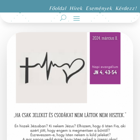
Főoldal
Hírek
Események
Kérdezz!