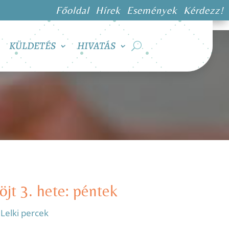
Főoldal
Hírek
Események
Kérdezz!
KÜLDETÉS
HIVATÁS
jt 3. hete: péntek
:
Lelki percek