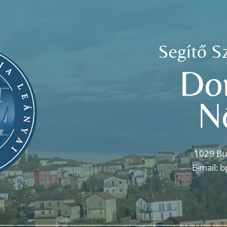
Segítő S
Do
N
1029 Bu
E-mail:
b