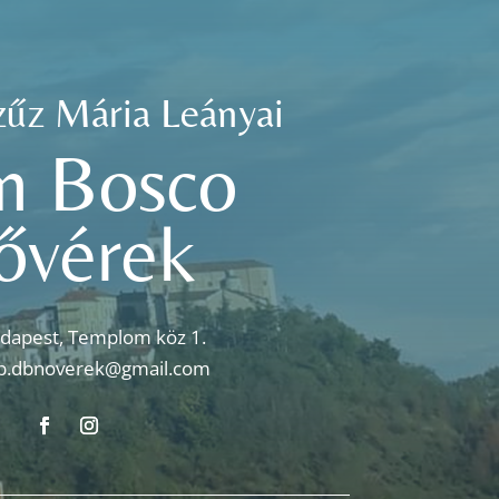
zűz Mária Leányai
n Bosco
ővérek
dapest, Templom köz 1.
p.dbnoverek@gmail.com