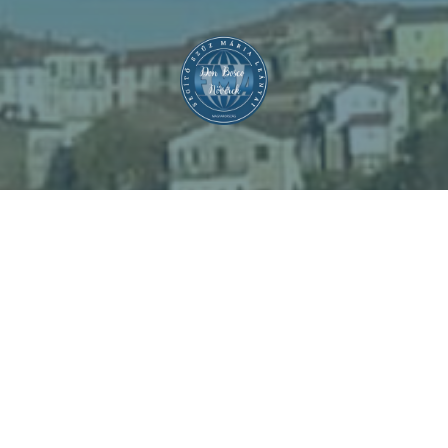
Segítő Szűz Mária Leányai
Don Bosco
Nővérek
1029 Budapest, Templom köz 1.
E-mail:
bp.dbnoverek@gmail.com