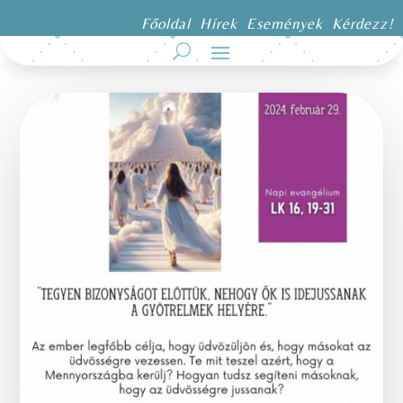
Főoldal
Hírek
Események
Kérdezz!