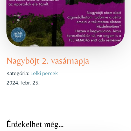
Nagyböjt 2. vasárnapja
Kategória:
Lelki percek
2024. febr. 25.
Érdekelhet még…