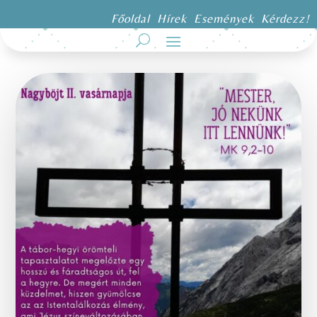
Főoldal
Hírek
Események
Kérdezz!