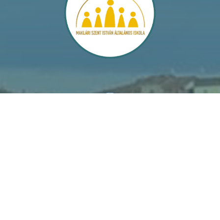
Segítő Szűz Mária Leányai
Don Bosco