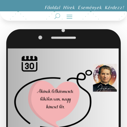
Főoldal
Hírek
Események
Kérdezz!