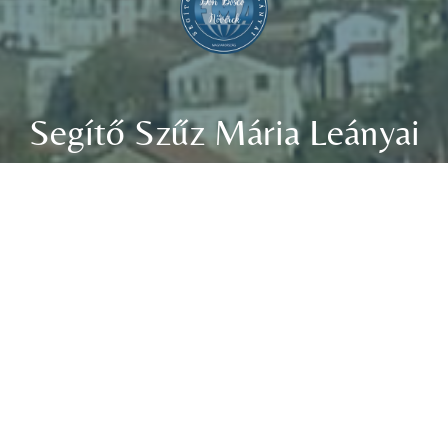
Segítő Szűz Mária Leányai
Don Bosco
Nővérek
1029 Budapest, Templom köz 1.
E-mail:
bp.dbnoverek@gmail.com