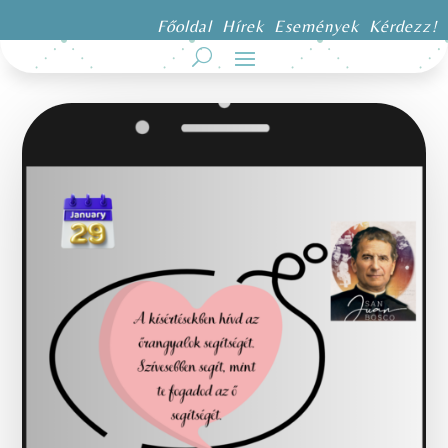
Főoldal
Hírek
Események
Kérdezz!