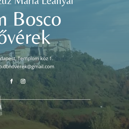
zűz Mária Leányai
n Bosco
ővérek
dapest, Templom köz 1.
p.dbnoverek@gmail.com
.