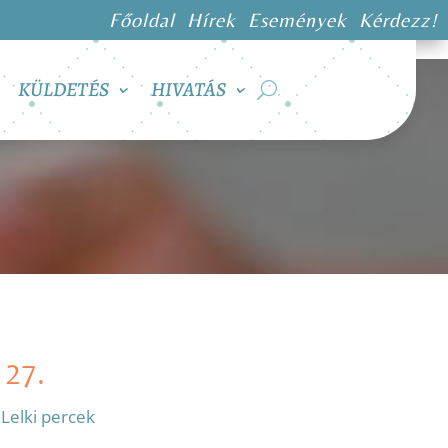
Főoldal
Hírek
Események
Kérdezz!
KÜLDETÉS
HIVATÁS
 27.
:
Lelki percek