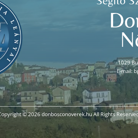
Segítő S
Do
N
1029 Bu
E-mail:
b
Copyright © 2026 donbosconoverek.hu All Rights Reserved