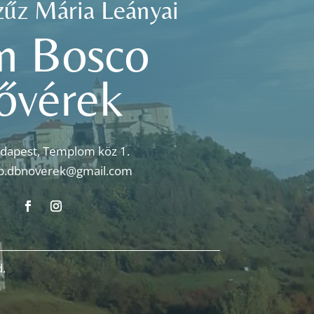
zűz Mária Leányai
n Bosco
ővérek
dapest, Templom köz 1.
p.dbnoverek@gmail.com
.