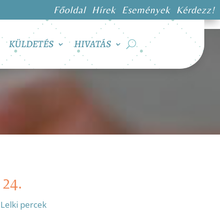
Főoldal
Hírek
Események
Kérdezz!
KÜLDETÉS
HIVATÁS
 24.
:
Lelki percek