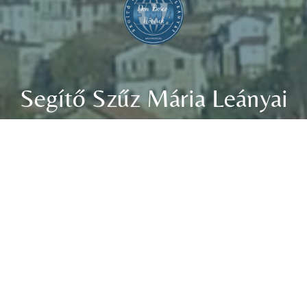
Segítő Szűz Mária Leányai
Don Bosco
Nővérek
1029 Budapest, Templom köz 1.
E-mail:
bp.dbnoverek@gmail.com