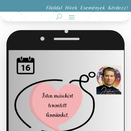
Főoldal
Hírek
Események
Kérdezz!