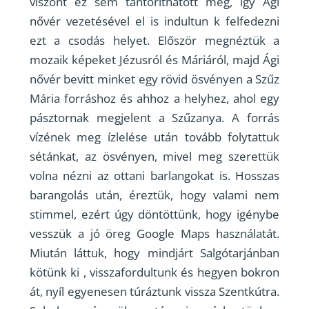
viszont ez sem tántoríthatott meg, így Ági
nővér vezetésével el is indultun k felfedezni
ezt a csodás helyet. Először megnéztük a
mozaik képeket Jézusról és Máriáról, majd Ági
nővér bevitt minket egy rövid ösvényen a Szűz
Mária forráshoz és ahhoz a helyhez, ahol egy
pásztornak megjelent a Szűzanya. A forrás
vízének meg ízlelése után tovább folytattuk
sétánkat, az ösvényen, mivel meg szerettük
volna nézni az ottani barlangokat is. Hosszas
barangolás után, éreztük, hogy valami nem
stimmel, ezért úgy döntöttünk, hogy igénybe
vesszük a jó öreg Google Maps használatát.
Miután láttuk, hogy mindjárt Salgótarjánban
kötünk ki , visszafordultunk és hegyen bokron
át, nyíl egyenesen túráztunk vissza Szentkútra.