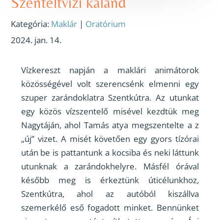
Szenteltvízi kaland
Kategória:
Maklár
|
Oratórium
2024. jan. 14.
Vízkereszt napján a maklári animátorok
közösségével volt szerencsénk elmenni egy
szuper zarándoklatra Szentkútra. Az utunkat
egy közös vízszentelő misével kezdtük meg
Nagytáján, ahol Tamás atya megszentelte a z
„új” vizet. A misét követően egy gyors tízórai
után be is pattantunk a kocsiba és neki láttunk
utunknak a zarándokhelyre. Másfél órával
később meg is érkeztünk úticélunkhoz,
Szentkútra, ahol az autóból kiszállva
szemerkélő eső fogadott minket. Bennünket