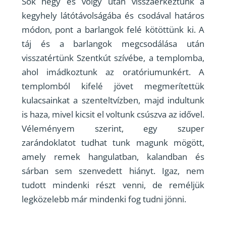
Sok hegy és völgy után visszaérkeztünk a
kegyhely látótávolságába és csodával határos
módon, pont a barlangok felé kötöttünk ki. A
táj és a barlangok megcsodálása után
visszatértünk Szentkút szívébe, a templomba,
ahol imádkoztunk az oratóriumunkért. A
templomból kifelé jövet megmerítettük
kulacsainkat a szenteltvízben, majd indultunk
is haza, mivel kicsit el voltunk csúszva az idővel.
Véleményem szerint, egy szuper
zarándoklatot tudhat tunk magunk mögött,
amely remek hangulatban, kalandban és
sárban sem szenvedett hiányt. Igaz, nem
tudott mindenki részt venni, de reméljük
legközelebb már mindenki fog tudni jönni.