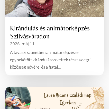
Kirándulás és animátorképzés
Szilvásváradon
2026. máj 11.
A tavaszi szünetben animátorképzéssel
egybekötött kiránduláson vettek részt az egri
közösség nővérei és a fiatal...