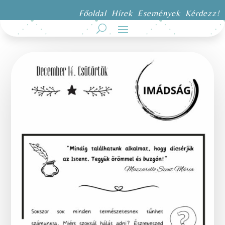
Főoldal
Hírek
Események
Kérdezz!