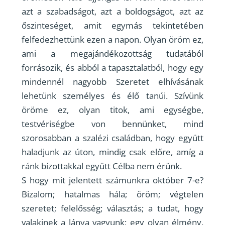
azt a szabadságot, azt a boldogságot, azt az
őszinteséget, amit egymás tekintetében
felfedezhettünk ezen a napon. Olyan öröm ez,
ami a megajándékozottság tudatából
forrásozik, és abból a tapasztalatból, hogy egy
mindennél nagyobb Szeretet elhívásának
lehetünk személyes és élő tanúi. Szívünk
öröme ez, olyan titok, ami egységbe,
testvériségbe von bennünket, mind
szorosabban a szalézi családban, hogy együtt
haladjunk az úton, mindig csak előre, amíg a
ránk bízottakkal együtt Célba nem érünk.
S hogy mit jelentett számunkra október 7-e?
Bizalom; hatalmas hála; öröm; végtelen
szeretet; felelősség; választás; a tudat, hogy
valakinek a lánya vagyunk; egy olyan élmény,