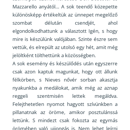
Mazzarello anyától… A sok teendő közepette
különösképp értékeltük az ünnepet megelőző
szombat délután csendjét, ahol
elgondolkodhattunk a választott Igén, s hogy
mire is készülünk valójában. Szinte észre sem
vettük, és elrepült az utolsó egy hét, amit még
jelöltként tölthettünk a közösségben.
A sok esemény és készülődés után egyszerre
csak azon kaptuk magunkat, hogy ott állunk
félkörben, s Nieves nővér sorban akasztja
nyakunkba a medálokat, amik még az aznap
reggeli szentmisén lettek megáldva.
Felejthetetlen nyomot hagyott szívünkben a
pillanatnak az öröme, amikor posztulánssá
lettünk. S mindezt csak fokozta az egymás
örömében való ujjongás is. Nem lehet leírni