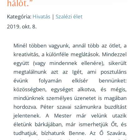
hálót.”
Kategória:
Hivatás
|
Szalézi élet
2019. okt. 8.
Minél többen vagyunk, annál több az ötlet, a
kreativitás, a különféle meglátások. Mindezzel
együtt (vagy mindennek ellenére), sikerült
megtalálnunk azt az Igét, ami posztuláns
évünk folyamán elkísér bennünket:
közösségben, egységet alkotva, és mégis,
mindünknek személyes üzenetet is magában
hordozva. Péter szavai számunkra buzdítást
jelentenek. A Mester már velünk utazik
életünk bárkájában, már ismerhetjük Őt, és
tudhatjuk, bízhatunk Benne. Az Ő Szavára,