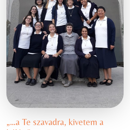
„…a Te szavadra, kivetem a