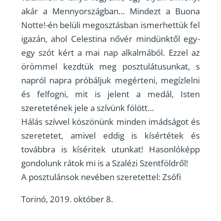
akár a Mennyországban… Mindezt a Buona
Notte!-én belüli megosztásban ismerhettük fel
igazán, ahol Celestina nővér mindünktől egy-
egy szót kért a mai nap alkalmából. Ezzel az
örömmel kezdtük meg posztulátusunkat, s
napról napra próbáljuk megérteni, megízlelni
és felfogni, mit is jelent a medál, Isten
szeretetének jele a szívünk fölött…
Hálás szívvel köszönünk minden imádságot és
szeretetet, amivel eddig is kísértétek és
továbbra is kíséritek utunkat! Hasonlóképp
gondolunk rátok mi is a Szalézi Szentföldről!
A posztulánsok nevében szeretettel: Zsófi
Torinó, 2019. október 8.