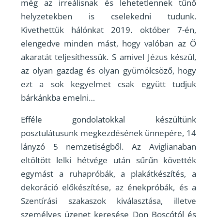
még az irreálisnak és lehetetlennek tűnő
helyzetekben is cselekedni tudunk.
Kivethettük hálónkat 2019. október 7-én,
elengedve minden mást, hogy valóban az Ő
akaratát teljesíthessük. S amivel Jézus készül,
az olyan gazdag és olyan gyümölcsöző, hogy
ezt a sok kegyelmet csak együtt tudjuk
bárkánkba emelni…
Efféle gondolatokkal készültünk
posztulátusunk megkezdésének ünnepére, 14
lányzó 5 nemzetiségből. Az Aviglianaban
eltöltött lelki hétvége után sűrűn követték
egymást a ruhapróbák, a plakátkészítés, a
dekoráció előkészítése, az énekpróbák, és a
Szentírási szakaszok kiválasztása, illetve
személyes üzenet keresése Don Boscótól és