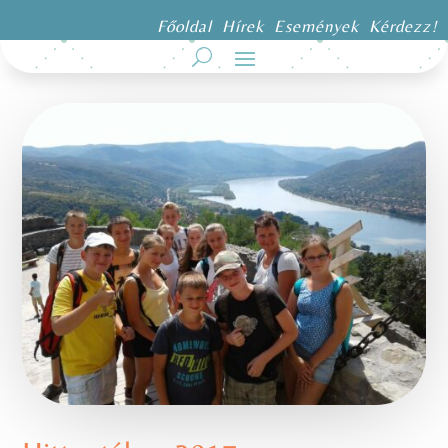
Főoldal
Hírek
Események
Kérdezz!