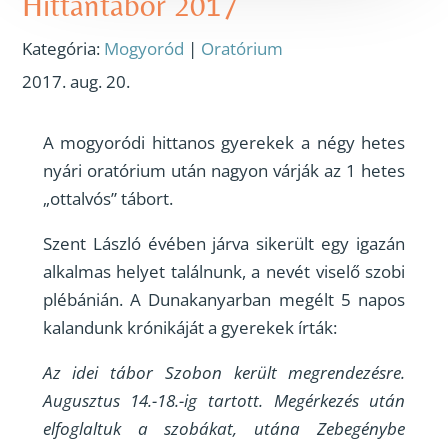
Hittantábor 2017
Kategória:
Mogyoród
|
Oratórium
2017. aug. 20.
A mogyoródi hittanos gyerekek a négy hetes
nyári oratórium után nagyon várják az 1 hetes
„ottalvós” tábort.
Szent László évében járva sikerült egy igazán
alkalmas helyet találnunk, a nevét viselő szobi
plébánián. A Dunakanyarban megélt 5 napos
kalandunk krónikáját a gyerekek írták:
Az idei tábor Szobon került megrendezésre.
Augusztus 14.-18.-ig tartott. Megérkezés után
elfoglaltuk a szobákat, utána Zebegénybe