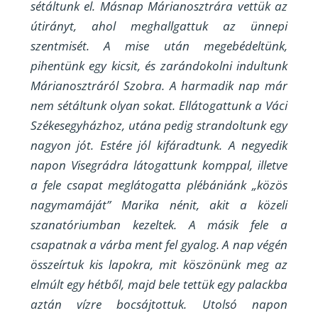
sétáltunk el. Másnap Márianosztrára vettük az
útirányt, ahol meghallgattuk az ünnepi
szentmisét. A mise után megebédeltünk,
pihentünk egy kicsit, és zarándokolni indultunk
Márianosztráról Szobra. A harmadik nap már
nem sétáltunk olyan sokat. Ellátogattunk a Váci
Székesegyházhoz, utána pedig strandoltunk egy
nagyon jót. Estére jól kifáradtunk. A negyedik
napon Visegrádra látogattunk komppal, illetve
a fele csapat meglátogatta plébániánk „közös
nagymamáját” Marika nénit, akit a közeli
szanatóriumban kezeltek. A másik fele a
csapatnak a várba ment fel gyalog. A nap végén
összeírtuk kis lapokra, mit köszönünk meg az
elmúlt egy hétből, majd bele tettük egy palackba
aztán vízre bocsájtottuk. Utolsó napon