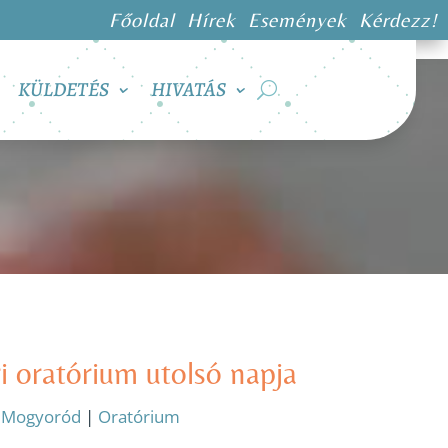
Főoldal
Hírek
Események
Kérdezz!
KÜLDETÉS
HIVATÁS
i oratórium utolsó napja
:
Mogyoród
|
Oratórium