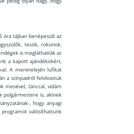
zíve pedig olyan nagy, hogy
5 óra tájban benépesült az
yszülők, tesók, rokonok.
vendégek is megláthatták az
nk a kapott ajándékokért,
at. A menetelején lufikat
n a színpadról felolvastuk
yok mesével, tánccal, vidám
k polgármestere is, akinek
ányzatának-, hogy anyagi
 programot valósíthattunk