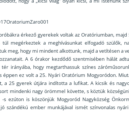
ódott, hogy a „kicsi világ” olyan kicsi, a mi Istenünk s
017OratoriumZaro001
őpróbákra érkező gyerekek voltak az Oratóriumban, majd 
 túl megérkeztek a meghívásunkat elfogadó szülők, nag
áltuk meg, hogy mi mindent alkottunk, majd a vetítésen a 
zzanatait. A 6 órakor kezdődő szentmisében hálát adtu
 tér irányába, hogy megtarthassuk színes záróműsorunk
s éppen ez volt a 25. Nyári Oratórium Mogyoródon. Miutá
t, a 25 gyerek útjára indította a lufikat. A kicsik és nag
űsort mindenki nagy örömmel követte, s köztük községün
 -s ezúton is köszönjük Mogyoród Nagyközség Önkorm
k jó szándékú ember munkájával ismét színvonalas nyári