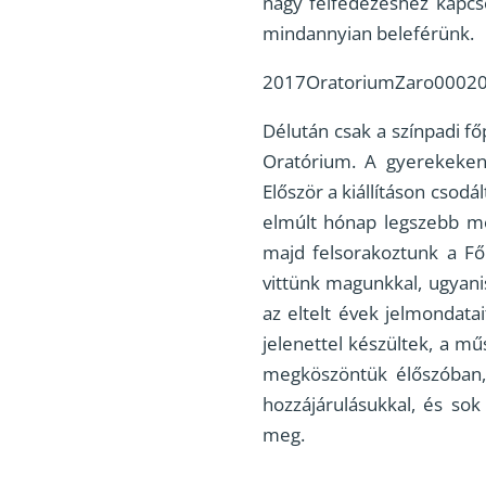
nagy felfedezéshez kapcsol
mindannyian beleférünk.
2017OratoriumZaro0002
Délután csak a színpadi f
Oratórium. A gyerekeken
Először a kiállításon csod
elmúlt hónap legszebb mo
majd felsorakoztunk a Fő
vittünk magunkkal, ugyani
az eltelt évek jelmondatai
jelenettel készültek, a m
megköszöntük élőszóban,
hozzájárulásukkal, és so
meg.