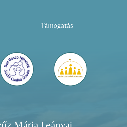
Támogatás
zűz Mária Leányai