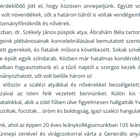
s érdeklődő jött el, hogy közösen ünnepeljünk. Együtt vol
olt növendékek, sőt a határon túlról is voltak vendégeink
tartományfőnöknők és nővérek.
házban, dr. Székely János püspök atya. Ábrahám Béla tar
égeink plébánosainak koncelebrálásával bemutatott szen
tt gyerekek, és fiatalok műsora következett. Sokak szív
ire épült egyik színdarab. Közben már hatalmas kondérok
adban fogyasztottunk el, a tűző naptól a szorgos kezek ál
iányozhatott, sőt volt belőle három is!
először a szalézi atyákkal és nővérekkel beszélgetett,
zaival az Isten felé vezetett bennünket. Külön kis t
iatalokkal, akik a zöld fűben ülve figyelmesen hallgatták 
zoltak, fociztak… öröm és boldogság, igazi szalézi hangulat
k, ahol az éppen 20 éves leánykollégiumunkban 105 leány
ünnepi zenével és virágcsokorral várta a Generális any