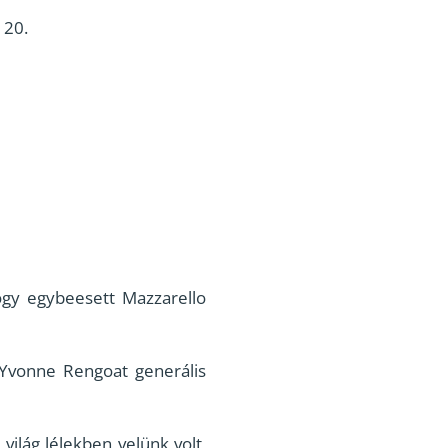
 20.
ogy egybeesett Mazzarello
 Yvonne Rengoat generális
ilág lélekben velünk volt,