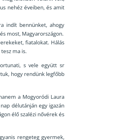
mus nehéz éveiben, és amit
 indít bennünket, ahogy
tt és most, Magyarországon.
ekeket, fiatalokat. Hálás
 tesz ma is.
tunati, s vele együtt sr
ártuk, hogy rendünk legfőbb
, hanem a Mogyoródi Laura
ő nap délutánján egy igazán
ágon élő szalézi nővérek és
ugyanis rengeteg gyermek,