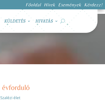
Főoldal
Hírek
Események
Kérdezz!
KÜLDETÉS
HIVATÁS
 évforduló
:
Szalézi élet