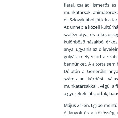
fiatal, család, ismerős é
munkatársak, animátorok, v
és Szlovákiából jöttek a 
Az ünnep a közeli kultúr
szalézi atya, és a közöss
különböző házakból érkeze
anya, ugyanis az ő levele
gulyás, melyet ott a szab
bennünket. A a torta sem h
Délután a Generális anya 
számtalan kérdést, válas
munkatársakkal , végül a f
a gyerekek játszottak, bans
Május 21-én, Egrbe mentün
A lányok és a közösség, 