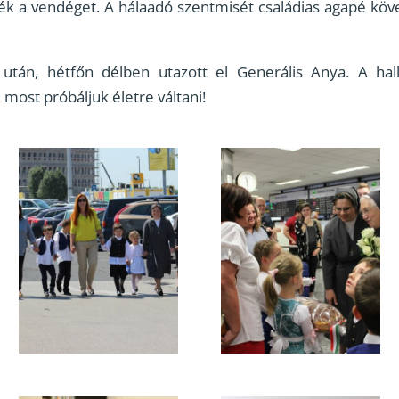
ék a vendéget. A hálaadó szentmisét családias agapé köve
tán, hétfőn délben utazott el Generális Anya. A hall
 most próbáljuk életre váltani!