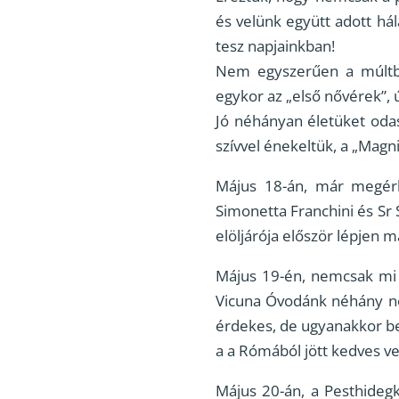
és velünk együtt adott há
tesz napjainkban!
Nem egyszerűen a múltbe
egykor az „első nővérek”, 
Jó néhányan életüket oda
szívvel énekeltük, a „Magni
Május 18-án, már megérk
Simonetta Franchini és Sr 
elöljárója először lépjen m
Május 19-én, nemcsak mi 
Vicuna Óvodánk néhány népv
érdekes, de ugyanakkor ben
a a Rómából jött kedves ven
Május 20-án, a Pesthideg