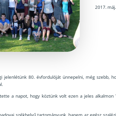
2017. máj.
 jelenlétünk 80. évfordulóját ünnepelni, még szebb, h
l.
tette a napot, hogy köztünk volt ezen a jeles alkalmon
adovai székhelyű tartományunk, hanem az egész szalézi v