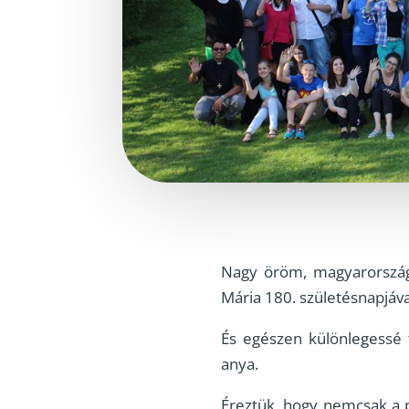
Nagy öröm, magyarországi
Mária 180. születésnapjáva
És egészen különlegessé 
anya.
Éreztük, hogy nemcsak a p