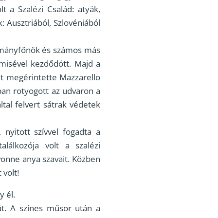
t a Szalézi Család: atyák,
: Ausztriából, Szlovéniából
tományfőnök és számos más
tmisével kezdődött. Majd a
ét megérintette Mazzarello
ban rotyogott az udvaron a
tal felvert sátrak védetek
 nyitott szívvel fogadta a
alálkozója volt a szalézi
Yvonne anya szavait. Közben
 volt!
 él.
át. A színes műsor után a