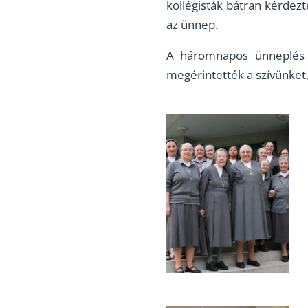
kollégisták bátran kérdezt
az ünnep.
A háromnapos ünneplés u
megérintették a szívünket,