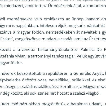
lát mindazért, amit tett az Úr nővéreink által, a komuniz
li eseményekre való emlékezés az ünnep, hanem arra
úgy mi is napjainkban, hitelesen éljük meg karizmánkat, i
szánva a magyar földön, nemzedékeken át nevelték a gyer
ficatot”, megköszönve mindazt a csodát, amit az Úr tett és
ezett a trivenetoi Tartományfőnöknő sr Palmira De For
Stefania Vivian, a tartományi tanács tagjai. Velük együtt v
agyar földre.
nővérek köszöntöttük a repülőtéren a Generális Anyát
iseletbe öltözött ovisa, nevelőikkel, szüleikkel. Az els
sőséges, családias találkozásra került sor, a Magyarorsz
dég között, aki sok színes hírt hozott a szalézi világból.
kúton lévő házunkban megtöltöttük a hatalmas udvart, 