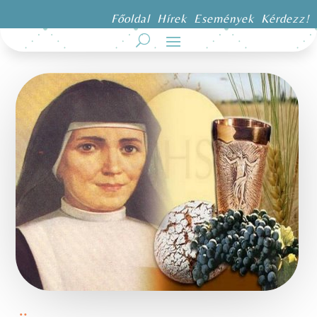
Főoldal
Hírek
Események
Kérdezz!