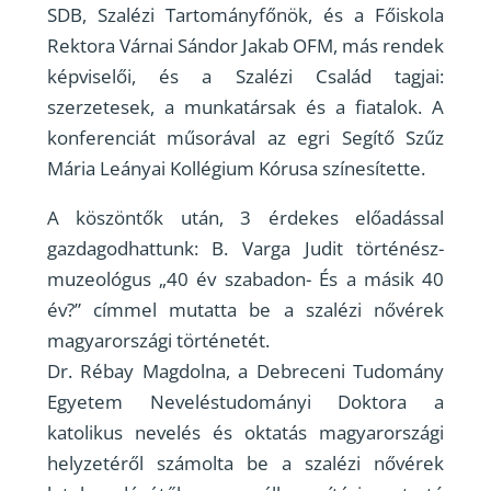
SDB, Szalézi Tartományfőnök, és a Főiskola
Rektora Várnai Sándor Jakab OFM, más rendek
képviselői, és a Szalézi Család tagjai:
szerzetesek, a munkatársak és a fiatalok. A
konferenciát műsorával az egri Segítő Szűz
Mária Leányai Kollégium Kórusa színesítette.
A köszöntők után, 3 érdekes előadással
gazdagodhattunk: B. Varga Judit történész-
muzeológus „40 év szabadon- És a másik 40
év?” címmel mutatta be a szalézi nővérek
magyarországi történetét.
Dr. Rébay Magdolna, a Debreceni Tudomány
Egyetem Neveléstudományi Doktora a
katolikus nevelés és oktatás magyarországi
helyzetéről számolta be a szalézi nővérek