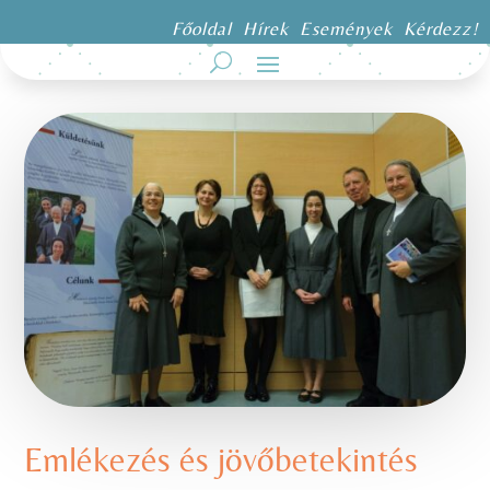
Főoldal
Hírek
Események
Kérdezz!
Emlékezés és jövőbetekintés