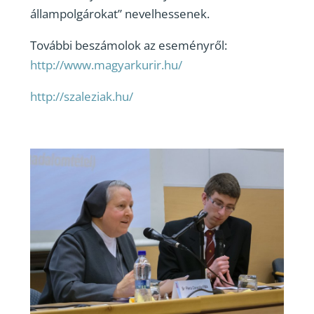
állampolgárokat” nevelhessenek.
További beszámolok az eseményről:
http://www.magyarkurir.hu/
http://szaleziak.hu/