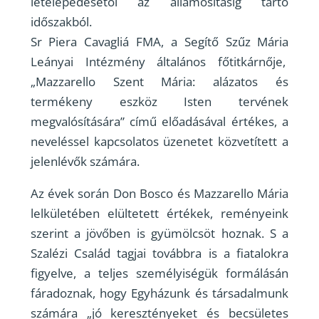
letelepedésétől az államosításig tartó
időszakból.
Sr Piera Cavagliá FMA, a Segítő Szűz Mária
Leányai Intézmény általános főtitkárnője,
„Mazzarello Szent Mária: alázatos és
termékeny eszköz Isten tervének
megvalósítására” című előadásával értékes, a
neveléssel kapcsolatos üzenetet közvetített a
jelenlévők számára.
Az évek során Don Bosco és Mazzarello Mária
lelkületében elültetett értékek, reményeink
szerint a jövőben is gyümölcsöt hoznak. S a
Szalézi Család tagjai továbbra is a fiatalokra
figyelve, a teljes személyiségük formálásán
fáradoznak, hogy Egyházunk és társadalmunk
számára „jó keresztényeket és becsületes