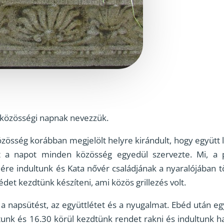
 közösségi napnak nevezzük.
zösség korábban megjelölt helyre kirándult, hogy együtt
 a napot minden közösség egyedül szervezte. Mi, a p
ére indultunk és Kata nővér családjának a nyaralójában t
t kezdtünk készíteni, ami közös grillezés volt.
 napsütést, az együttlétet és a nyugalmat. Ebéd után egy
unk és 16.30 körül kezdtünk rendet rakni és indultunk ha