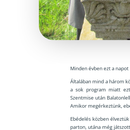
Minden évben ezt a napot
Általában mind a három kö
a sok program miatt ezt
Szentmise után Balatonlell
Amikor megérkeztünk, ebéde
Ebédelés közben élveztük a
parton, utána még játszott