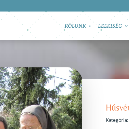
RÓLUNK
LELKISÉG
Húsvét
Kategória