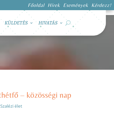
Főoldal
Hírek
Események
Kérdezz!
KÜLDETÉS
HIVATÁS
hétfő – közösségi nap
:
Szalézi élet