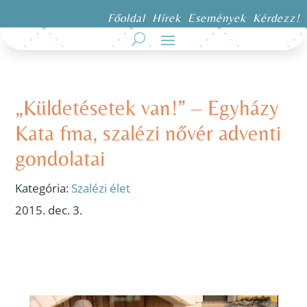
Főoldal
Hírek
Események
Kérdezz!
„Küldetésetek van!” – Egyházy
Kata fma, szalézi nővér adventi
gondolatai
Kategória:
Szalézi élet
2015. dec. 3.