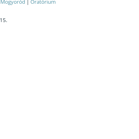
:
Mogyoród
|
Oratórium
 15.