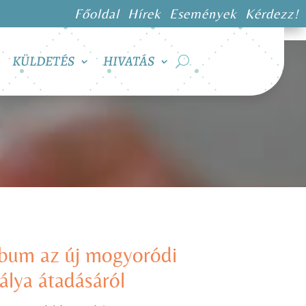
Főoldal
Hírek
Események
Kérdezz!
KÜLDETÉS
HIVATÁS
lbum az új mogyoródi
álya átadásáról