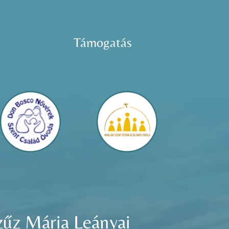
Támogatás
zűz Mária Leányai