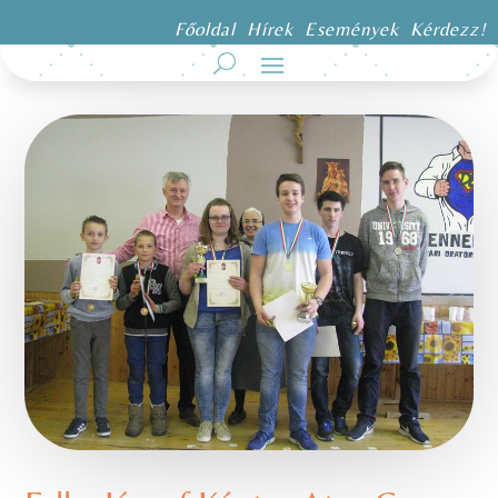
Főoldal
Hírek
Események
Kérdezz!