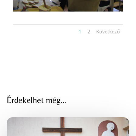
1
2
Következő
Érdekelhet még…