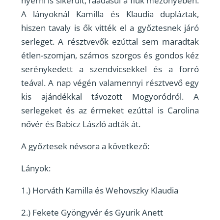
nyerni is sikerült, ráadásul a fiúk mezőnyében.
A lányoknál Kamilla és Klaudia dupláztak,
hiszen tavaly is ők vitték el a győztesnek járó
serleget. A résztvevők ezúttal sem maradtak
étlen-szomjan, számos szorgos és gondos kéz
serénykedett a szendvicsekkel és a forró
teával. A nap végén valamennyi résztvevő egy
kis ajándékkal távozott Mogyoródról. A
serlegeket és az érmeket ezúttal is Carolina
nővér és Babicz László adták át.
A győztesek névsora a következő:
Lányok:
1.) Horváth Kamilla és Wehovszky Klaudia
2.) Fekete Gyöngyvér és Gyurik Anett