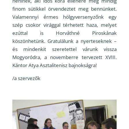
néninek, aki idős kora ellenére még mindig
finom sütikkel örvendeztet meg bennünket.
Valamennyi érmes hölgyversenyzőnk egy
szép csokor virággal térhetett haza, melyet
ezúttal is Horváthné Piroskának
köszönhetünk. Gratulálunk a nyerteseknek –
és mindenkit szeretettel várunk vissza
Mogyoródra, a novemberre tervezett XVIII.
Kántor Atya Asztalitenisz bajnokságra!
/a szervezők