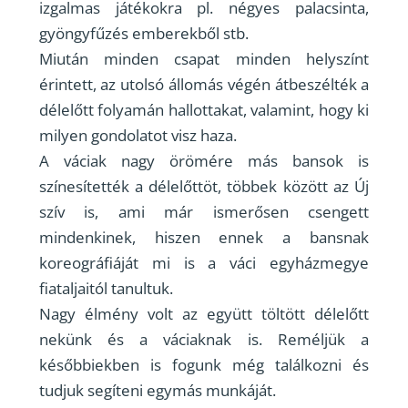
izgalmas játékokra pl. négyes palacsinta,
gyöngyfűzés emberekből stb.
Miután minden csapat minden helyszínt
érintett, az utolsó állomás végén átbeszélték a
délelőtt folyamán hallottakat, valamint, hogy ki
milyen gondolatot visz haza.
A váciak nagy örömére más bansok is
színesítették a délelőttöt, többek között az Új
szív is, ami már ismerősen csengett
mindenkinek, hiszen ennek a bansnak
koreográfiáját mi is a váci egyházmegye
fiataljaitól tanultuk.
Nagy élmény volt az együtt töltött délelőtt
nekünk és a váciaknak is. Reméljük a
későbbiekben is fogunk még találkozni és
tudjuk segíteni egymás munkáját.