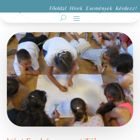
Főoldal
Hírek
Események
Kérdezz!