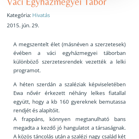
Váci Egyházmegyei Tábor
Kategória:
Hivatás
2015. jún. 29.
A megszentelt élet (másnéven a szerzetesek)
évében a váci egyházmegyei táborban
különböző szerzetesrendek vezették a lelki
programot.
A héten szerdán a szaléziak képviseletében
Ewa nővér érkezett néhány lelkes fiatallal
együtt, hogy a kb 160 gyereknek bemutassa
rendjét és alapítóit.
A frappáns, könnyen megtanulható bans
megadta a kezdő jó hangulatot a társaságnak.
A közös táncolás után a szalézi nagy család két