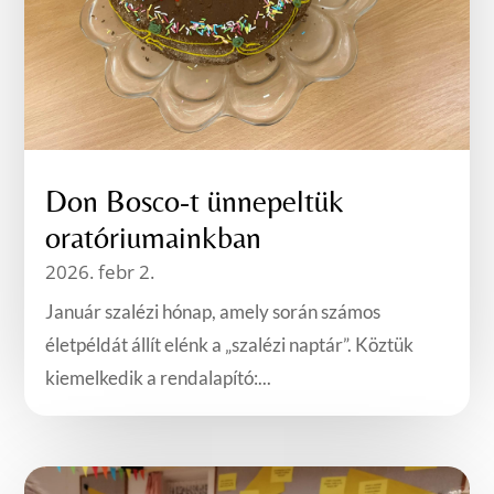
Don Bosco-t ünnepeltük
oratóriumainkban
2026. febr 2.
Január szalézi hónap, amely során számos
életpéldát állít elénk a „szalézi naptár”. Köztük
kiemelkedik a rendalapító:...