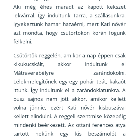
Aki még éhes maradt az kapott kekszet
lekvárral. Így indultunk Tarra, a szállásunkra.
Igyekeztünk hamar hazaérni, mert Kati nővér
azt mondta, hogy csütörtökön korán fogunk
felkelni.
Csütörtök reggelén, amikor a nap éppen csak
kikukucskált, akkor indultunk el
Mátraverebélyre zarándokolni.
Lélekmelegítőnek egy-egy pohár teát, kakaót
ittunk. Így indultunk el a zarándoklatunkra. A
busz sajnos nem jött akkor, amikor kellett
volna jönnie, ezért Kati nővér kisbuszával
kellett elindulni. A reggeli szentmise közepéig
mindenki beérkezett. Az ottani ferences atya
tartott nekünk egy kis beszámolót a