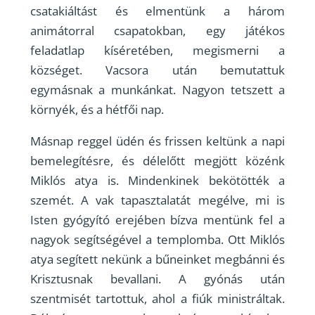
csatakiáltást és elmentünk a három
animátorral csapatokban, egy játékos
feladatlap kíséretében, megismerni a
községet. Vacsora után bemutattuk
egymásnak a munkánkat. Nagyon tetszett a
környék, és a hétfői nap.
Másnap reggel üdén és frissen keltünk a napi
bemelegítésre, és délelőtt megjött közénk
Miklós atya is. Mindenkinek bekötötték a
szemét. A vak tapasztalatát megélve, mi is
Isten gyógyító erejében bízva mentünk fel a
nagyok segítségével a templomba. Ott Miklós
atya segített nekünk a bűneinket megbánni és
Krisztusnak bevallani. A gyónás után
szentmisét tartottuk, ahol a fiúk ministráltak.