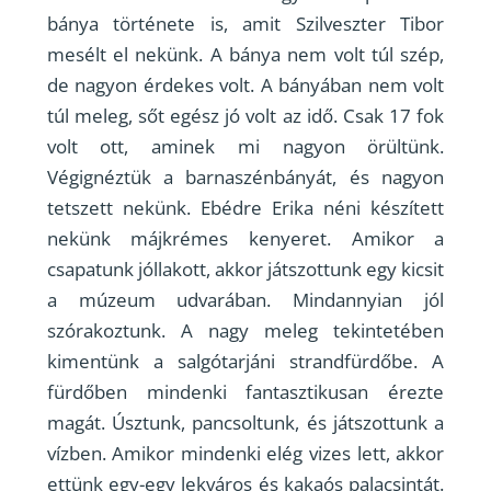
bánya története is, amit Szilveszter Tibor
mesélt el nekünk. A bánya nem volt túl szép,
de nagyon érdekes volt. A bányában nem volt
túl meleg, sőt egész jó volt az idő. Csak 17 fok
volt ott, aminek mi nagyon örültünk.
Végignéztük a barnaszénbányát, és nagyon
tetszett nekünk. Ebédre Erika néni készített
nekünk májkrémes kenyeret. Amikor a
csapatunk jóllakott, akkor játszottunk egy kicsit
a múzeum udvarában. Mindannyian jól
szórakoztunk. A nagy meleg tekintetében
kimentünk a salgótarjáni strandfürdőbe. A
fürdőben mindenki fantasztikusan érezte
magát. Úsztunk, pancsoltunk, és játszottunk a
vízben. Amikor mindenki elég vizes lett, akkor
ettünk egy-egy lekváros és kakaós palacsintát.