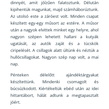
dinnyét, amit jóízűen falatoztunk. Délután
kipihentük magunkat, majd számháborúztunk.
Az utolsó este a záróest volt. Minden csapat
készített egy-egy műsort az estére. A műsor
után a nagyok elvittek minket egy helyre, ahol
nagyon szépen lehetett hallani a kutyák
ugatását, az autók zaját és a tücskök
ciripelését. A csillagok alatt ültünk és néztük a
hullócsillagokat. Nagyon szép nap volt, a mai
nap.
Pénteken délelőtt ajándéktárgyakat
készítettünk. Mindenki csomagolt és
búcsúzkodott. Kiértékeltük ebéd után az idei
hittantábort, hálát adtunk a megtapasztalt
jóért.