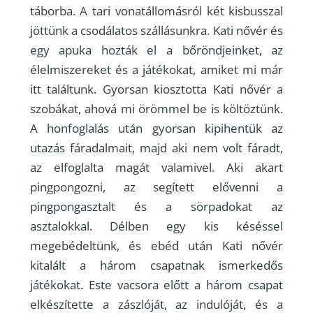
táborba. A tari vonatállomásról két kisbusszal
jöttünk a csodálatos szállásunkra. Kati nővér és
egy apuka hozták el a bőröndjeinket, az
élelmiszereket és a játékokat, amiket mi már
itt találtunk. Gyorsan kiosztotta Kati nővér a
szobákat, ahová mi örömmel be is költöztünk.
A honfoglalás után gyorsan kipihentük az
utazás fáradalmait, majd aki nem volt fáradt,
az elfoglalta magát valamivel. Aki akart
pingpongozni, az segített elővenni a
pingpongasztalt és a sörpadokat az
asztalokkal. Délben egy kis késéssel
megebédeltünk, és ebéd után Kati nővér
kitalált a három csapatnak ismerkedős
játékokat. Este vacsora előtt a három csapat
elkészítette a zászlóját, az indulóját, és a