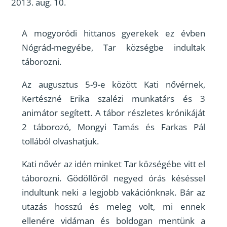
2013. aug. 10.
A mogyoródi hittanos gyerekek ez évben
Nógrád-megyébe, Tar községbe indultak
táborozni.
Az augusztus 5-9-e között Kati nővérnek,
Kertészné Erika szalézi munkatárs és 3
animátor segített. A tábor részletes krónikáját
2 táborozó, Mongyi Tamás és Farkas Pál
tollából olvashatjuk.
Kati nővér az idén minket Tar községébe vitt el
táborozni. Gödöllőről negyed órás késéssel
indultunk neki a legjobb vakációnknak. Bár az
utazás hosszú és meleg volt, mi ennek
ellenére vidáman és boldogan mentünk a