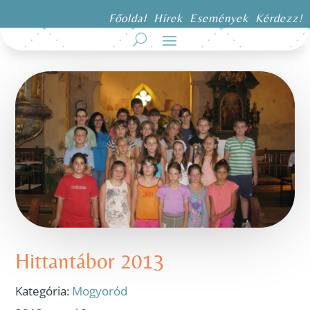
Főoldal
Hírek
Események
Kérdezz!
Hittantábor 2013
Kategória:
Mogyoród