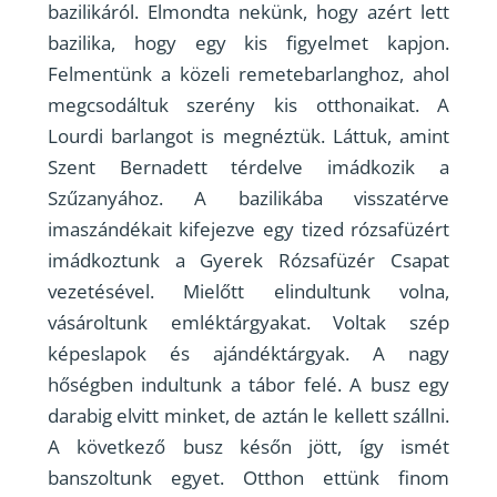
bazilikáról. Elmondta nekünk, hogy azért lett
bazilika, hogy egy kis figyelmet kapjon.
Felmentünk a közeli remetebarlanghoz, ahol
megcsodáltuk szerény kis otthonaikat. A
Lourdi barlangot is megnéztük. Láttuk, amint
Szent Bernadett térdelve imádkozik a
Szűzanyához. A bazilikába visszatérve
imaszándékait kifejezve egy tized rózsafüzért
imádkoztunk a Gyerek Rózsafüzér Csapat
vezetésével. Mielőtt elindultunk volna,
vásároltunk emléktárgyakat. Voltak szép
képeslapok és ajándéktárgyak. A nagy
hőségben indultunk a tábor felé. A busz egy
darabig elvitt minket, de aztán le kellett szállni.
A következő busz későn jött, így ismét
banszoltunk egyet. Otthon ettünk finom